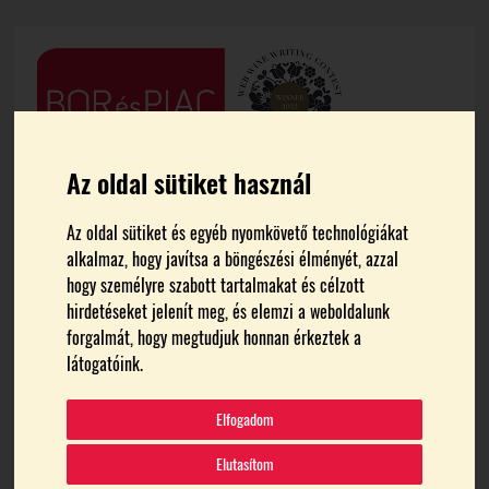
Az oldal sütiket használ
Az oldal sütiket és egyéb nyomkövető technológiákat
alkalmaz, hogy javítsa a böngészési élményét, azzal
hogy személyre szabott tartalmakat és célzott
hirdetéseket jelenít meg, és elemzi a weboldalunk
FŐOLDAL
MEDIA
forgalmát, hogy megtudjuk honnan érkeztek a
látogatóink.
04_ZSU5907
Elfogadom
Elutasítom
2024.07.29.