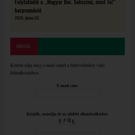
Folytatódik a „Magyar Bor. Sokszínű, mint Te!”
borpromóció
2026. június 03.
HÍRLEVÉL
Kérem adja meg e-mail címét a hírlevelünkre való
feliratkozáshoz.
E-mail cím:
Kérjük, másolja át az alábbi ellenőrzőkódot: