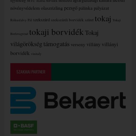
nemzeti agrárgazdasági kamara
MTÜ
ügynökség
mátrai borvidék
növényvédelem
olaszrizling
pezsgő
pálinka
pályázat
tokaj
szekszárd
szekszárdi borvidék
szüret
Rókusfalvy Pál
Tokaji
tokaji borvidék
Tokaj
Borlovagrend
támogatás
világörökség
villányi
verseny
villány
borvidék
vinitaly
SZAKMAI PARTNER