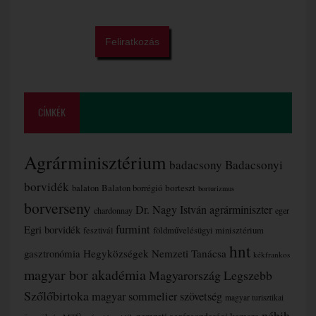
CÍMKÉK
Agrárminisztérium
badacsony
Badacsonyi
borvidék
borteszt
balaton
Balaton borrégió
borturizmus
borverseny
Dr. Nagy István agrárminiszter
chardonnay
eger
furmint
Egri borvidék
fesztivál
földművelésügyi minisztérium
hnt
gasztronómia
Hegyközségek Nemzeti Tanácsa
kékfrankos
magyar bor akadémia
Magyarország Legszebb
Szőlőbirtoka
magyar sommelier szövetség
magyar turisztikai
nébih