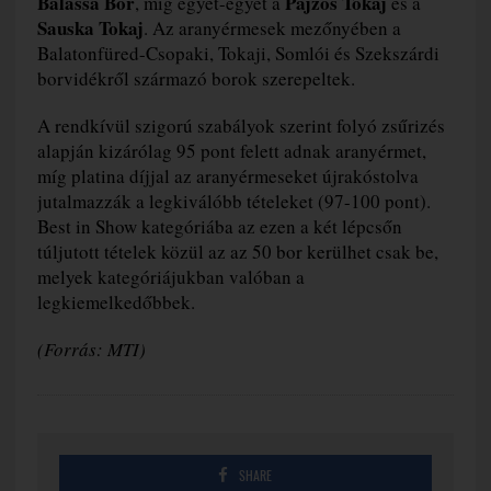
Balassa Bor
Pajzos Tokaj
, míg egyet-egyet a
és a
Sauska Tokaj
. Az aranyérmesek mezőnyében a
Balatonfüred-Csopaki, Tokaji, Somlói és Szekszárdi
borvidékről származó borok szerepeltek.
A rendkívül szigorú szabályok szerint folyó zsűrizés
alapján kizárólag 95 pont felett adnak aranyérmet,
míg platina díjjal az aranyérmeseket újrakóstolva
jutalmazzák a legkiválóbb tételeket (97-100 pont).
Best in Show kategóriába az ezen a két lépcsőn
túljutott tételek közül az az 50 bor kerülhet csak be,
melyek kategóriájukban valóban a
legkiemelkedőbbek.
(Forrás: MTI)
SHARE