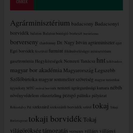
CÍMKÉK
Agrárminisztérium
badacsony
Badacsonyi
borvidék
borteszt
balaton
Balaton borrégió
borturizmus
borverseny
Dr. Nagy István agrárminiszter
chardonnay
eger
furmint
Egri borvidék
fesztivál
földművelésügyi minisztérium
hnt
gasztronómia
Hegyközségek Nemzeti Tanácsa
kékfrankos
magyar bor akadémia
Magyarország Legszebb
Szőlőbirtoka
magyar sommelier szövetség
magyar turisztikai
nébih
nemzeti agrárgazdasági kamara
MTÜ
ügynökség
mátrai borvidék
növényvédelem
olaszrizling
pezsgő
pálinka
pályázat
tokaj
szekszárd
szekszárdi borvidék
szüret
Rókusfalvy Pál
Tokaji
tokaji borvidék
Tokaj
Borlovagrend
támogatás
világörökség
villányi
verseny
villány