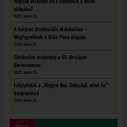
Hogyan vezessük be a fiatalokat a borok
világába?
2026. június 29.
A borpiac strukturális átalakulása –
Megfigyelések a Wine Paris alapján
2026. június 29.
Történelmi eredmény a 45. Országos
Borversenyen
2026. június 25.
Folytatódik a „Magyar Bor. Sokszínű, mint Te!”
borpromóció
2026. június 03.
HÍRLEVÉL