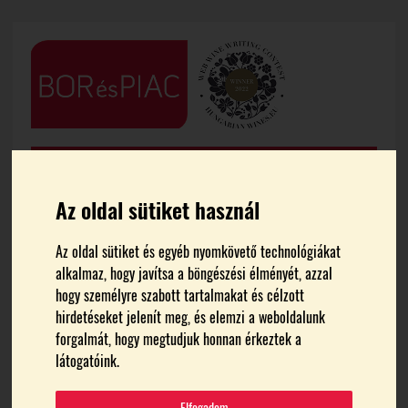
Az oldal sütiket használ
Az oldal sütiket és egyéb nyomkövető technológiákat
alkalmaz, hogy javítsa a böngészési élményét, azzal
FŐOLDAL
HÍREK
hogy személyre szabott tartalmakat és célzott
hirdetéseket jelenít meg, és elemzi a weboldalunk
A legjobbak közé jutott egy
forgalmát, hogy megtudjuk honnan érkeztek a
látogatóink.
tokaji aszú a Decanter
Elfogadom