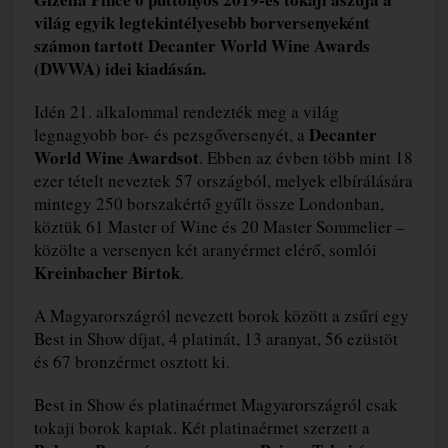
világ egyik legtekintélyesebb borversenyeként
számon tartott Decanter World Wine Awards
(DWWA) idei kiadásán.
Idén 21. alkalommal rendezték meg a világ
Decanter
legnagyobb bor- és pezsgőversenyét, a
World Wine Awardsot
. Ebben az évben több mint 18
ezer tételt neveztek 57 országból, melyek elbírálására
mintegy 250 borszakértő gyűlt össze Londonban,
köztük 61 Master of Wine és 20 Master Sommelier –
közölte a versenyen két aranyérmet elérő, somlói
Kreinbacher Birtok
.
A Magyarországról nevezett borok között a zsűri egy
Best in Show díjat, 4 platinát, 13 aranyat, 56 ezüstöt
és 67 bronzérmet osztott ki.
Best in Show és platinaérmet Magyarországról csak
tokaji borok kaptak. Két platinaérmet szerzett a