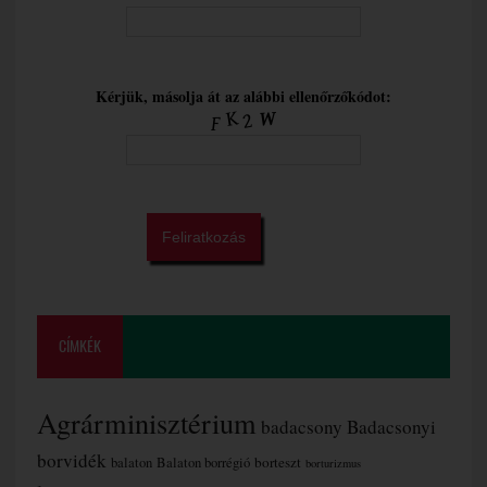
Kérjük, másolja át az alábbi ellenőrzőkódot:
CÍMKÉK
Agrárminisztérium
badacsony
Badacsonyi
borvidék
borteszt
balaton
Balaton borrégió
borturizmus