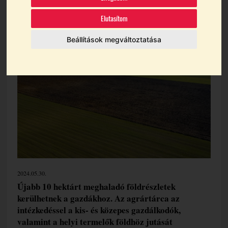
megvételre az állam
Elutasítom
Beállítások megváltoztatása
Témák:
Földárverés
Nemzeti Földügyi Központ
2024.05.30.
Újabb 10 hektárt meghaladó földrészletek
kerülhetnek a gazdákhoz. Az agrártárca az
intézkedéssel a kis- és közepes gazdálkodók,
valamint a helyi termelők földhöz jutását