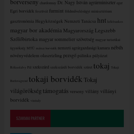
borverseny
Dr. Nagy István agrárminiszter
chardonnay
eger
furmint
Egri borvidék
fesztivál
földművelésügyi minisztérium
hnt
gasztronómia
Hegyközségek Nemzeti Tanácsa
kékfrankos
magyar bor akadémia
Magyarország Legszebb
Szőlőbirtoka
magyar sommelier szövetség
magyar turisztikai
nébih
nemzeti agrárgazdasági kamara
MTÜ
ügynökség
mátrai borvidék
növényvédelem
olaszrizling
pezsgő
pálinka
pályázat
tokaj
szekszárd
szekszárdi borvidék
szüret
Rókusfalvy Pál
Tokaji
tokaji borvidék
Tokaj
Borlovagrend
támogatás
világörökség
villányi
verseny
villány
borvidék
vinitaly
SZAKMAI PARTNER