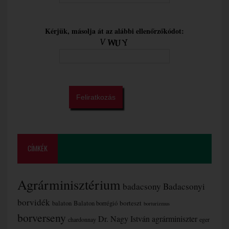
Kérjük, másolja át az alábbi ellenőrzőkódot:
CÍMKÉK
Agrárminisztérium
badacsony
Badacsonyi
borvidék
borteszt
balaton
Balaton borrégió
borturizmus
borverseny
Dr. Nagy István agrárminiszter
chardonnay
eger