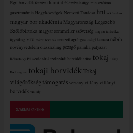
furmint
Egri borvidék
fesztivál
földművelésügyi minisztérium
hnt
gasztronómia
Hegyközségek Nemzeti Tanácsa
kékfrankos
magyar bor akadémia
Magyarország Legszebb
Szőlőbirtoka
magyar sommelier szövetség
magyar turisztikai
nébih
nemzeti agrárgazdasági kamara
MTÜ
ügynökség
mátrai borvidék
növényvédelem
olaszrizling
pezsgő
pálinka
pályázat
tokaj
szekszárd
szekszárdi borvidék
szüret
Rókusfalvy Pál
Tokaji
tokaji borvidék
Tokaj
Borlovagrend
támogatás
világörökség
villányi
verseny
villány
borvidék
vinitaly
SZAKMAI PARTNER