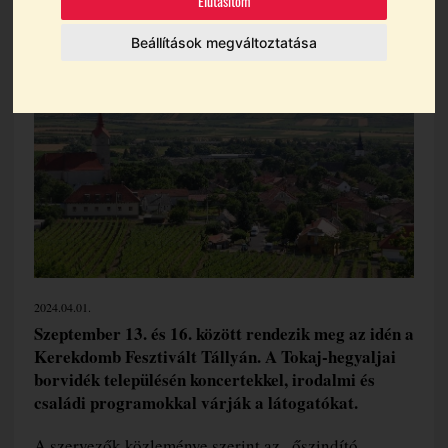
Elutasítom
Tállyán
Beállítások megváltoztatása
2024.04.01.
Szeptember 13. és 16. között rendezik meg az idén a
Kerekdomb Fesztivált Tállyán. A Tokaj-hegyaljai
borvidék településén koncertekkel, irodalmi és
családi programokkal várják a látogatókat.
A szervezők közleménye szerint az „őszindító