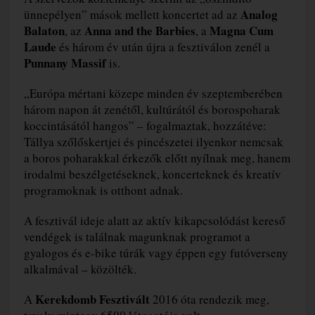
Analog
ünnepélyen” mások mellett koncertet ad az
Balaton
Anna and the Barbies
Magna Cum
, az
, a
Laude
és három év után újra a fesztiválon zenél a
Punnany Massif
is.
„Európa mértani közepe minden év szeptemberében
három napon át zenétől, kultúrától és borospoharak
koccintásától hangos” – fogalmaztak, hozzátéve:
Tállya szőlőskertjei és pincészetei ilyenkor nemcsak
a boros poharakkal érkezők előtt nyílnak meg, hanem
irodalmi beszélgetéseknek, koncerteknek és kreatív
programoknak is otthont adnak.
A fesztivál ideje alatt az aktív kikapcsolódást kereső
vendégek is találnak magunknak programot a
gyalogos és e-bike túrák vagy éppen egy futóverseny
alkalmával – közölték.
Kerekdomb Fesztivált
A
2016 óta rendezik meg,