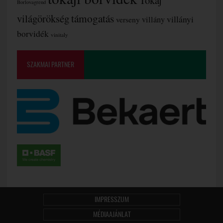
Tokaj
Borlovagrend
támogatás
világörökség
villányi
verseny
villány
borvidék
vinitaly
SZAKMAI PARTNER
IMPRESSZUM
MÉDIAAJÁNLAT