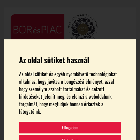
Az oldal sütiket használ
Az oldal sütiket és egyéb nyomkövető technológiákat
alkalmaz, hogy javítsa a böngészési élményét, azzal
hogy személyre szabott tartalmakat és célzott
FŐOLDAL
HÍREK
hirdetéseket jelenít meg, és elemzi a weboldalunk
forgalmát, hogy megtudjuk honnan érkeztek a
látogatóink.
Az idén is megrendezik a
Kerekdomb Fesztivált
Elfogadom