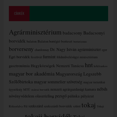
CÍMKÉK
Agrárminisztérium
badacsony
Badacsonyi
borvidék
borteszt
balaton
Balaton borrégió
borturizmus
borverseny
Dr. Nagy István agrárminiszter
chardonnay
eger
furmint
Egri borvidék
fesztivál
földművelésügyi minisztérium
hnt
gasztronómia
Hegyközségek Nemzeti Tanácsa
kékfrankos
magyar bor akadémia
Magyarország Legszebb
Szőlőbirtoka
magyar sommelier szövetség
magyar turisztikai
nébih
nemzeti agrárgazdasági kamara
MTÜ
ügynökség
mátrai borvidék
növényvédelem
olaszrizling
pezsgő
pálinka
pályázat
tokaj
szekszárd
szekszárdi borvidék
szüret
Rókusfalvy Pál
Tokaji
tokaji borvidék