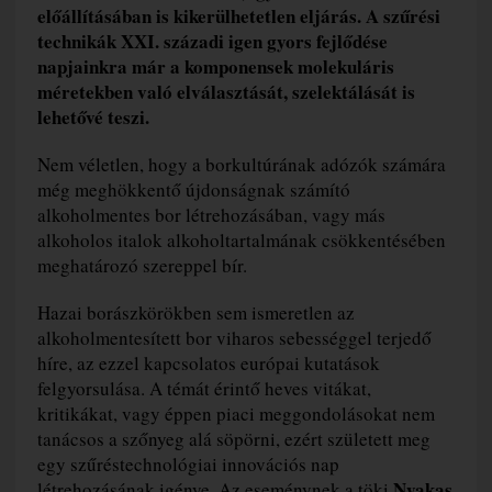
előállításában is kikerülhetetlen eljárás. A szűrési
technikák XXI. századi igen gyors fejlődése
napjainkra már a komponensek molekuláris
méretekben való elválasztását, szelektálását is
lehetővé teszi.
Nem véletlen, hogy a borkultúrának adózók számára
még meghökkentő újdonságnak számító
alkoholmentes bor létrehozásában, vagy más
alkoholos italok alkoholtartalmának csökkentésében
meghatározó szereppel bír.
Hazai borászkörökben sem ismeretlen az
alkoholmentesített bor viharos sebességgel terjedő
híre, az ezzel kapcsolatos európai kutatások
felgyorsulása. A témát érintő heves vitákat,
kritikákat, vagy éppen piaci meggondolásokat nem
tanácsos a szőnyeg alá söpörni, ezért született meg
egy szűréstechnológiai innovációs nap
Nyakas
létrehozásának igénye. Az eseménynek a töki