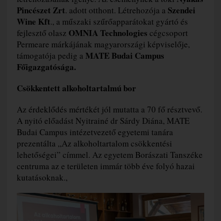
Pincészet Zrt
Szendei
. adott otthont. Létrehozója a
Wine Kft
., a műszaki szűrőapparátokat gyártó és
OMNIA Technologies
fejlesztő olasz
cégcsoport
Permeare márkájának magyarországi képviselője,
MATE Budai Campus
támogatója pedig a
Főigazgatósága.
Csökkentett alkoholtartalmú bor
Az érdeklődés mértékét jól mutatta a 70 fő résztvevő.
A nyitó előadást Nyitrainé dr Sárdy Diána, MATE
Budai Campus intézetvezető egyetemi tanára
prezentálta ,,Az alkoholtartalom csökkentési
lehetőségei” címmel. Az egyetem Borászati Tanszéke
centruma az e területen immár több éve folyó hazai
kutatásoknak.,