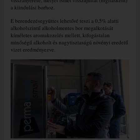
visszanyerése, melyet ismét visszajuttat (higításként)
a kiindulási borhoz.
E berendezésegyüttes lehetővé teszi a 0,5% alatti
alkoholszintű alkoholmentes bor megalkotását
kíméletes aromakezelés mellett, kifogástalan
minőségű alkoholt és nagytisztaságú növényi eredetű
vizet eredményezve.