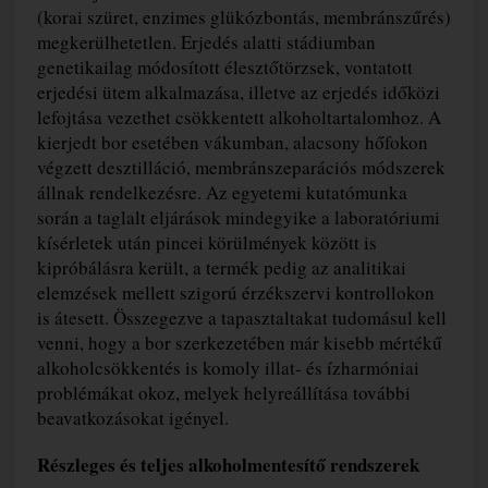
(korai szüret, enzimes glükózbontás, membránszűrés)
megkerülhetetlen. Erjedés alatti stádiumban
genetikailag módosított élesztőtörzsek, vontatott
erjedési ütem alkalmazása, illetve az erjedés időközi
lefojtása vezethet csökkentett alkoholtartalomhoz. A
kierjedt bor esetében vákumban, alacsony hőfokon
végzett desztilláció, membránszeparációs módszerek
állnak rendelkezésre. Az egyetemi kutatómunka
során a taglalt eljárások mindegyike a laboratóriumi
kísérletek után pincei körülmények között is
kipróbálásra került, a termék pedig az analitikai
elemzések mellett szigorú érzékszervi kontrollokon
is átesett. Összegezve a tapasztaltakat tudomásul kell
venni, hogy a bor szerkezetében már kisebb mértékű
alkoholcsökkentés is komoly illat- és ízharmóniai
problémákat okoz, melyek helyreállítása további
beavatkozásokat igényel.
Részleges és teljes alkoholmentesítő rendszerek