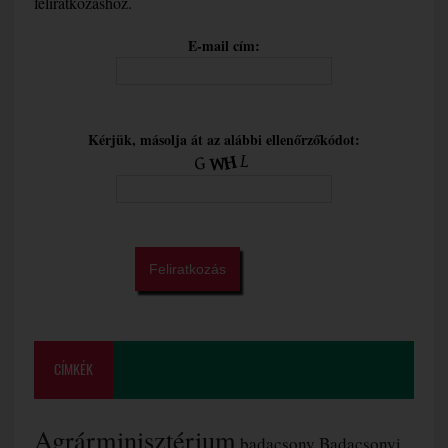
feliratkozáshoz.
E-mail cím:
Kérjük, másolja át az alábbi ellenőrzőkódot:
CÍMKÉK
Agrárminisztérium
badacsony
Badacsonyi