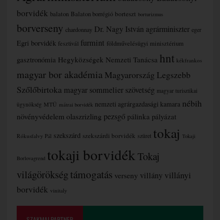
borvidék
borteszt
balaton
Balaton borrégió
borturizmus
borverseny
Dr. Nagy István agrárminiszter
chardonnay
eger
furmint
Egri borvidék
fesztivál
földművelésügyi minisztérium
hnt
gasztronómia
Hegyközségek Nemzeti Tanácsa
kékfrankos
magyar bor akadémia
Magyarország Legszebb
Szőlőbirtoka
magyar sommelier szövetség
magyar turisztikai
nébih
nemzeti agrárgazdasági kamara
MTÜ
ügynökség
mátrai borvidék
növényvédelem
olaszrizling
pezsgő
pálinka
pályázat
tokaj
szekszárd
szekszárdi borvidék
szüret
Rókusfalvy Pál
Tokaji
tokaji borvidék
Tokaj
Borlovagrend
támogatás
világörökség
villányi
verseny
villány
borvidék
vinitaly
SZAKMAI PARTNER