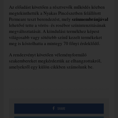
Az előadást követően a résztvevők működés közben
megtekinthették a Nyakas Pincészetben felállított
színmembránjával
Permeare teszt berendezést, mely
lehetővé tette a vörös- és rosébor színintenzitásának
megváltoztatását. A kiindulási termékhez képest
világosabb vagy sötétebb színű kezelt termékeket
meg is kóstolhatta a mintegy 70 főnyi érdeklődő.
A rendezvényt követően véleményformáló
szakembereket megkérdeztük az elhangzottakról,
amelyekről egy külön cikkben számolunk be.
SHARE