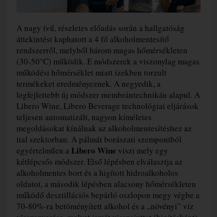
A nagy ívű, részletes előadás során a hallgatóság
áttekintést kaphatott a 4 fő alkoholmentesítő
rendszerről, melyből három magas hőmérsékleten
(30-50°C) működik. E módszerek a viszonylag magas
működési hőmérséklet miatt ízekben torzult
termékeket eredményeznek. A negyedik, a
legfejlettebb új módszer membrántechnikán alapul. A
Libero Wine, Libero Beverage technológiai eljárások
teljesen automatizált, nagyon kíméletes
megoldásokat kínálnak az alkoholmentesítéshez az
ital szektorban. A pálmát borászati szempontból
Libero Wine
egyértelműen a
viszi mely egy
kétlépcsős módszer. Első lépésben elválasztja az
alkoholmentes bort és a higított hidroalkoholos
oldatot, a második lépésben alacsony hőmérsékleten
működő desztillációs bepárló oszlopon megy végbe a
70-80%-ra betöményített alkohol és a ,,növényi” víz