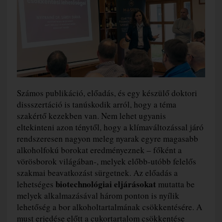
Számos publikáció, előadás, és egy készülő doktori
dissszertáció is tanúskodik arról, hogy a téma
szakértő kezekben van. Nem lehet ugyanis
eltekinteni azon ténytől, hogy a klímaváltozással járó
rendszeresen nagyon meleg nyarak egyre magasabb
alkoholfokú borokat eredményeznek – főként a
vörösborok világában-, melyek előbb-utóbb felelős
szakmai beavatkozást sürgetnek. Az előadás a
biotechnológiai eljárásokat
lehetséges
mutatta be
melyek alkalmazásával három ponton is nyílik
lehetőség a bor alkoholtartalmának csökkentésére. A
must erjedése előtt a cukortartalom csökkentése