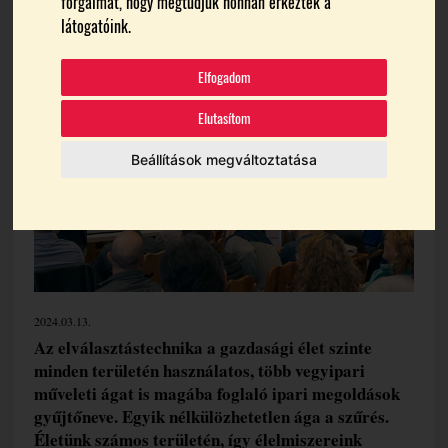
forgalmát, hogy megtudjuk honnan érkeztek a
látogatóink.
Témák:
Alkoholmentesített Borok
Csökkentett Alkoholtartalmú Borok
Szűréstechnológia
Elfogadom
Elutasítom
Beállítások megváltoztatása
2024.03.13.
Az elválasztástechnika a gazdasági élet szinte
minden területén használatos, több vegyipari
műveleti ágat is magába foglaló ipari megoldások
gyűjtőneve. Egyik nélkülözhetetlen ága a szűrés.
Életünk számos területén, így élelmiszereink