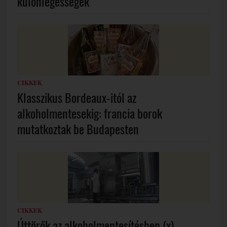
különlegességek
CIKKEK
Klasszikus Bordeaux-itól az
alkoholmentesekig: francia borok
mutatkoztak be Budapesten
CIKKEK
Úttörők az alkoholmentesítésben (x)