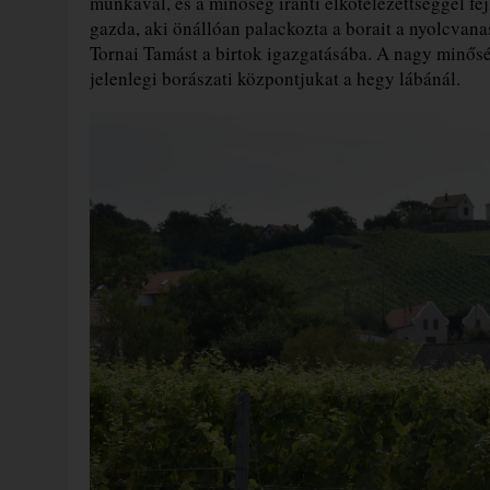
munkával, és a minőség iránti elkötelezettséggel fej
gazda, aki önállóan palackozta a borait a nyolcvana
Tornai Tamást a birtok igazgatásába. A nagy minőség
jelenlegi borászati központjukat a hegy lábánál.