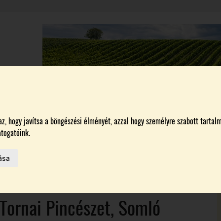
A
BORÁSZATOK
MAGYARORSZÁG LEGSZEBB SZŐLŐBIRTOKA 2026
, hogy javítsa a böngészési élményét, azzal hogy személyre szabott tartalm
togatóink.
HAZAI BORTERMELŐK
 AZ IDÉN
ása
ON
Tornai Pincészet, Somló