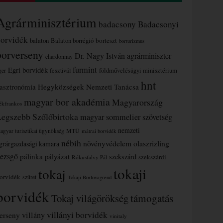
Agrárminisztérium
badacsony
Badacsonyi
borvidék
borteszt
balaton
Balaton borrégió
borturizmus
borverseny
Dr. Nagy István agrárminiszter
chardonnay
furmint
Egri borvidék
ger
fesztivál
földművelésügyi minisztérium
hnt
asztronómia
Hegyközségek Nemzeti Tanácsa
magyar bor akadémia
Magyarország
ékfrankos
Legszebb Szőlőbirtoka
magyar sommelier szövetség
nemzeti
MTÜ
agyar turisztikai ügynökség
mátrai borvidék
nébih
növényvédelem
olaszrizling
grárgazdasági kamara
ezsgő
pálinka
pályázat
szekszárd
szekszárdi
Rókusfalvy Pál
tokaji
tokaj
orvidék
szüret
Tokaji Borlovagrend
borvidék
támogatás
Tokaj világörökség
villányi borvidék
erseny
villány
vinitaly