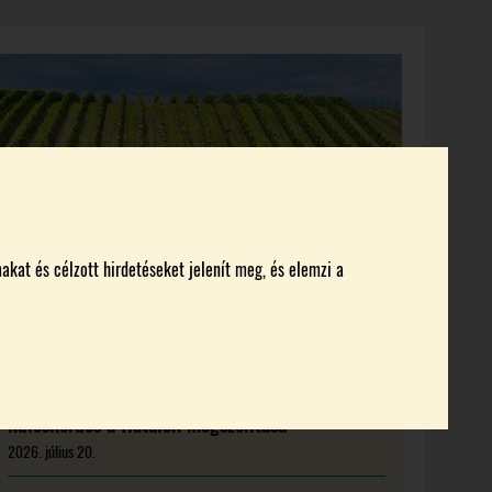
KI KICSODA
RENDEZVÉNYEK
MAGAZIN
akat és célzott hirdetéseket jelenít meg, és elemzi a
Új feladat előtt a magyar borágazat:
kulcskérdés a fiatalok megszólítása
2026. július 20.