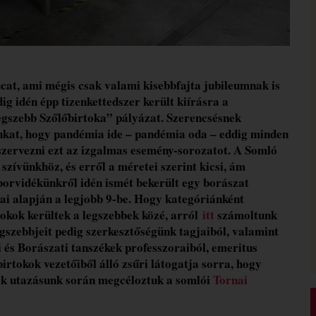
ucat, ami mégis csak valami kisebbfajta jubileumnak is
g idén épp tizenkettedszer került kiírásra a
szebb Szőlőbirtoka” pályázat. Szerencsésnek
at, hogy pandémia ide – pandémia oda – eddig minden
zervezni ezt az izgalmas esemény-sorozatot. A Somló
t szívünkhöz, és erről a méretei szerint kicsi, ám
borvidékünkről idén ismét bekerült egy borászat
ai alapján a legjobb 9-be. Hogy kategóriánként
okok kerültek a legszebbek közé, arról
itt
számoltunk
egszebbjeit pedig szerkesztőségünk tagjaiból, valamint
 és Borászati tanszékek professzoraiból, emeritus
irtokok vezetőiből álló zsűri látogatja sorra, hogy
dik utazásunk során megcéloztuk a somlói
Tornai