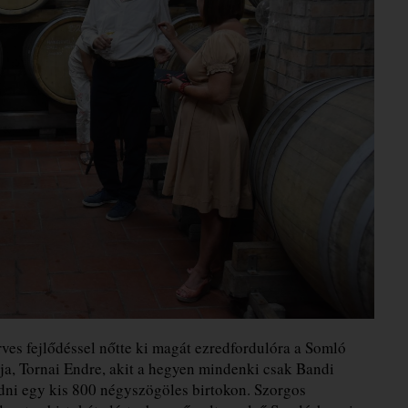
rves fejlődéssel nőtte ki magát ezredfordulóra a Somló
ja, Tornai Endre, akit a hegyen mindenki csak Bandi
dni egy kis 800 négyszögöles birtokon. Szorgos