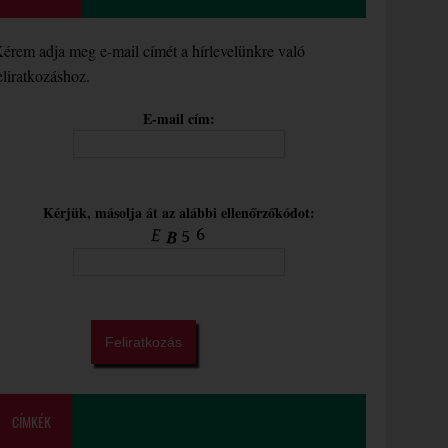
érem adja meg e-mail címét a hírlevelünkre való
eliratkozáshoz.
E-mail cím:
Kérjük, másolja át az alábbi ellenőrzőkódot:
CÍMKÉK