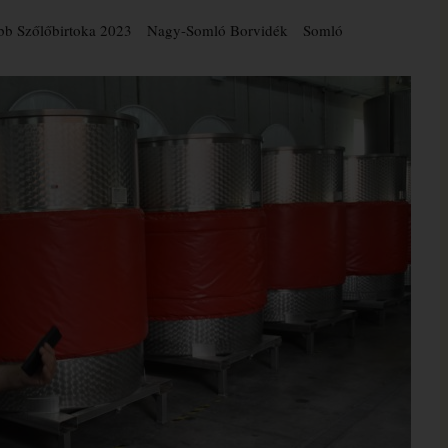
b Szőlőbirtoka 2023
Nagy-Somló Borvidék
Somló