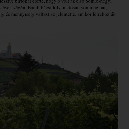
lesztve birtokát elérte, hogy ő volt az első Somló-hegyi
s évek végén. Bandi bácsi folyamatosan vonta be fiát,
i és mennyiségi váltást az jelentette, amikor létrehozták