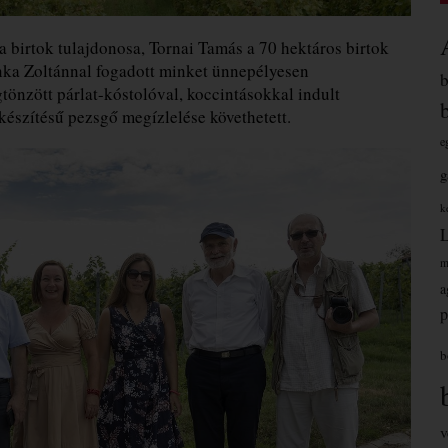
 a birtok tulajdonosa, Tornai Tamás a 70 hektáros birtok
onka Zoltánnal fogadott minket ünnepélyesen
önzött párlat-kóstolóval, koccintásokkal indult
 készítésű pezsgő megízlelése követhetett.
e
g
k
m
a
p
b
v