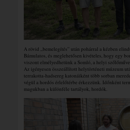
A rövid „bemelegítés” után pohárral a kézben elindu
Bámulatos, és meglehetősen kivételes, hogy egy borás
viszont elmélyedhetünk a Somló, a helyi szőlőműve
Az igényesen összeállított helytörténeti múzeum ut
terrakotta-hadsereg katonáiként több sorban merede
végül a hordós érlelőtérbe érkezzünk. Időnként ter
magukban a különféle tartályok, hordók.