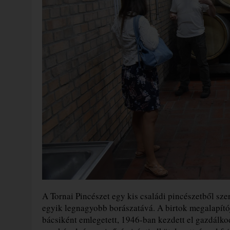
A Tornai Pincészet egy kis családi pincészetből sze
egyik legnagyobb borászatává. A birtok megalapító
bácsiként emlegetett, 1946-ban kezdett el gazdálko