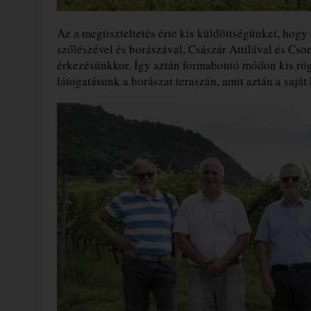
Az a megtiszteltetés érte kis küldöttségünket, hogy
szőlészével és borászával, Császár Attilával és Cs
érkezésünkkor. Így aztán formabontó módon kis rögt
látogatásunk a borászat teraszán, amit aztán a saját