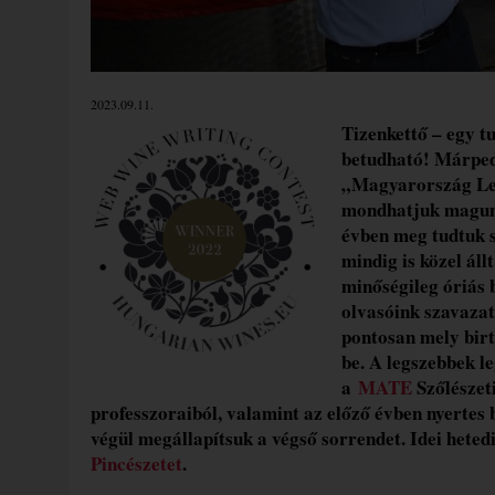
2023.09.11.
Tizenkettő – egy t
betudható! Márpedi
„Magyarország Leg
mondhatjuk magunk
évben meg tudtuk s
mindig is közel áll
minőségileg óriás 
olvasóink szavazat
pontosan mely birt
be. A legszebbek l
a
MATE
Szőlészeti
professzoraiból, valamint az előző évben nyertes b
végül megállapítsuk a végső sorrendet. Idei hete
Pincészetet
.