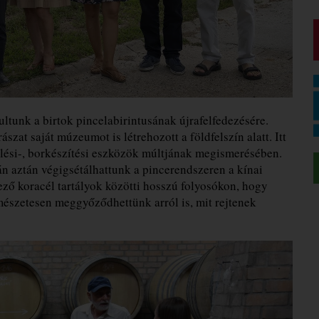
ltunk a birtok pincelabirintusának újrafelfedezésére.
zat saját múzeumot is létrehozott a földfelszín alatt. Itt
lési-, borkészítési eszközök múltjának megismerésében.
án aztán végigsétálhattunk a pincerendszeren a kínai
ző koracél tartályok közötti hosszú folyosókon, hogy
mészetesen meggyőződhettünk arról is, mit rejtenek