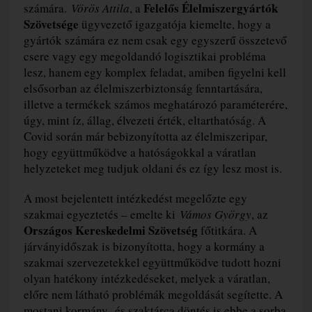
Felelős Élelmiszergyártók
számára.
Vörös Attila
, a
Szövetsége
ügyvezető igazgatója kiemelte, hogy a
gyártók számára ez nem csak egy egyszerű összetevő
csere vagy egy megoldandó logisztikai probléma
lesz, hanem egy komplex feladat, amiben figyelni kell
elsősorban az élelmiszerbiztonság fenntartására,
illetve a termékek számos meghatározó paraméterére,
úgy, mint íz, állag, élvezeti érték, eltarthatóság. A
Covid során már bebizonyította az élelmiszeripar,
hogy együttműködve a hatóságokkal a váratlan
helyzeteket meg tudjuk oldani és ez így lesz most is.
A most bejelentett intézkedést megelőzte egy
szakmai egyeztetés – emelte ki
Vámos György
, az
Országos Kereskedelmi Szövetség
főtitkára. A
járványidőszak is bizonyította, hogy a kormány a
szakmai szervezetekkel együttműködve tudott hozni
olyan hatékony intézkedéseket, melyek a váratlan,
előre nem látható problémák megoldását segítette. A
mostani kormány- és szaktárca döntés is ebbe a sorba