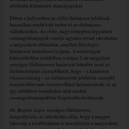
jelölésén feltüntetett alapanyagokat.
Ebben a helyzetben az előírt élelmiszer-jelölések
használata rendkívüli terhet ró az élelmiszer-
vállalkozókra. Az előre, nagy tömegben legyártott
csomagolóanyagok cseréje ugyanis zavart okozhatna
a megszokott ellátásban, emellett felesleges
környezeti terheléssel is járna. A nehézségek
kiküszöbölése érdekében a május 2-án megjelent
országos főállatorvosi határozat lehetővé teszi az
élelmiszeripari szereplőknek, hogy – a határozat
visszavonásáig – az élelmiszerek jelölésén szereplő
összetevőket más összetevőkkel helyettesítsék, és az
így előállított termékeket akár eredeti
csomagolóanyagukban forgalomba hozhassák.
Dr. Bognár Lajos
országos főállatorvos
hangsúlyozta, az intézkedés célja, hogy a magyar
lakosság a továbbiakban is hozzáférjen a megszokott,