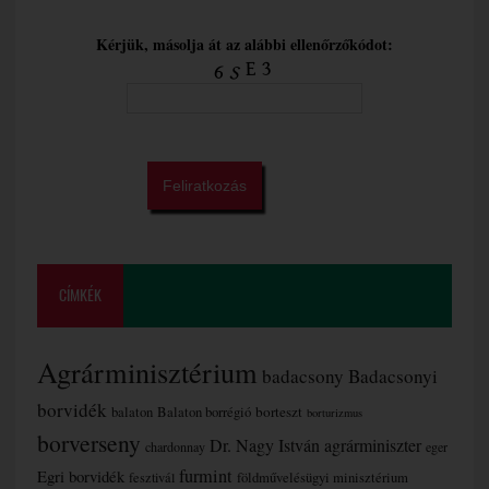
Kérjük, másolja át az alábbi ellenőrzőkódot:
CÍMKÉK
Agrárminisztérium
badacsony
Badacsonyi
borvidék
borteszt
balaton
Balaton borrégió
borturizmus
borverseny
Dr. Nagy István agrárminiszter
chardonnay
eger
furmint
Egri borvidék
fesztivál
földművelésügyi minisztérium