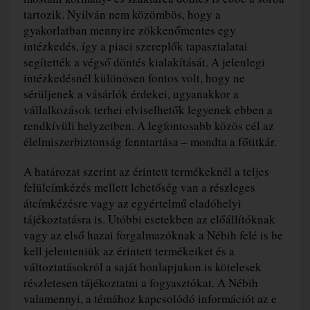
tartozik. Nyilván nem közömbös, hogy a
gyakorlatban mennyire zökkenőmentes egy
intézkedés, így a piaci szereplők tapasztalatai
segítették a végső döntés kialakítását. A jelenlegi
intézkedésnél különösen fontos volt, hogy ne
sérüljenek a vásárlók érdekei, ugyanakkor a
vállalkozások terhei elviselhetők legyenek ebben a
rendkívüli helyzetben. A legfontosabb közös cél az
élelmiszerbiztonság fenntartása – mondta a főtitkár.
A határozat szerint az érintett termékeknél a teljes
felülcímkézés mellett lehetőség van a részleges
átcímkézésre vagy az egyértelmű eladóhelyi
tájékoztatásra is. Utóbbi esetekben az előállítóknak
vagy az első hazai forgalmazóknak a Nébih felé is be
kell jelenteniük az érintett termékeiket és a
változtatásokról a saját honlapjukon is kötelesek
részletesen tájékoztatni a fogyasztókat. A Nébih
valamennyi, a témához kapcsolódó információt az e