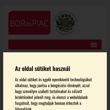
Az oldal sütiket használ
FŐOLDAL
HÍREK
Az oldal sütiket és egyéb nyomkövető technológiákat
alkalmaz, hogy javítsa a böngészési élményét, azzal
Átmenetileg el lehet térni
hogy személyre szabott tartalmakat és célzott
hirdetéseket jelenít meg, és elemzi a weboldalunk
az élelmiszeripari
forgalmát, hogy megtudjuk honnan érkeztek a
látogatóink.