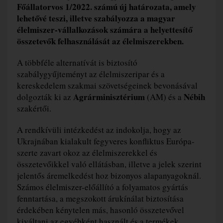
Főállatorvos 1/2022. számú új határozata, amely
lehetővé teszi, illetve szabályozza a magyar
élelmiszer-vállalkozások számára a helyettesítő
összetevők felhasználását az élelmiszerekben.
A többféle alternatívát is biztosító
szabálygyűjteményt az élelmiszeripar és a
kereskedelem szakmai szövetségeinek bevonásával
Agrárminisztérium
Nébih
dolgozták ki az
(AM) és a
szakértői.
A rendkívüli intézkedést az indokolja, hogy az
Ukrajnában kialakult fegyveres konfliktus Európa-
szerte zavart okoz az élelmiszerekkel és
összetevőikkel való ellátásban, illetve a jelek szerint
jelentős áremelkedést hoz bizonyos alapanyagoknál.
Számos élelmiszer-előállító a folyamatos gyártás
fenntartása, a megszokott árukínálat biztosítása
érdekében kénytelen más, hasonló összetevővel
kiváltani az egyébként használt és a termékek