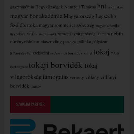
hnt
gasztronómia
Hegyközségek Nemzeti Tanácsa
kékfrankos
magyar bor akadémia
Magyarország Legszebb
Szőlőbirtoka
magyar sommelier szövetség
magyar turisztikai
nébih
nemzeti agrárgazdasági kamara
MTÜ
ügynökség
mátrai borvidék
növényvédelem
olaszrizling
pezsgő
pálinka
pályázat
tokaj
szekszárd
szekszárdi borvidék
szüret
Rókusfalvy Pál
Tokaji
tokaji borvidék
Tokaj
Borlovagrend
támogatás
világörökség
villányi
verseny
villány
borvidék
vinitaly
SZAKMAI PARTNER