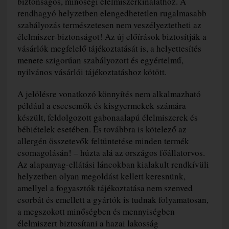
biztonságos, minőségi élelmiszerkínálathoz. A
rendhagyó helyzetben elengedhetetlen rugalmasabb
szabályozás természetesen nem veszélyeztetheti az
élelmiszer-biztonságot! Az új előírások biztosítják a
vásárlók megfelelő tájékoztatását is, a helyettesítés
menete szigorúan szabályozott és egyértelmű,
nyilvános vásárlói tájékoztatáshoz kötött.
A jelölésre vonatkozó könnyítés nem alkalmazható
például a csecsemők és kisgyermekek számára
készült, feldolgozott gabonaalapú élelmiszerek és
bébiételek esetében. És továbbra is kötelező az
allergén összetevők feltüntetése minden termék
csomagolásán! – húzta alá az országos főállatorvos.
Az alapanyag-ellátási láncokban kialakult rendkívüli
helyzetben olyan megoldást kellett keresnünk,
amellyel a fogyasztók tájékoztatása nem szenved
csorbát és emellett a gyártók is tudnak folyamatosan,
a megszokott minőségben és mennyiségben
élelmiszert biztosítani a hazai lakosság