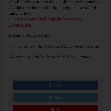
célból létrehozott tematikus aloldalán gyűjt, amely –
a vállalkozói bejelentő űrlappal együtt – az alábbi
linken érhető
https://portal.nebih.gov.hu/osszetevo-
el:
helyettesites
Hivatkozott jogszabály:
az Országos Főállatorvos1/2022. számú határozata
(Forrás: AM Sajtóiroda,
fotó: Pelsőczy Csaba)
SHARE
TWEET
PIN