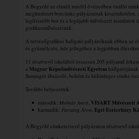
A Bogyólé az elmúlt másfél évtizedben önálló márk
meghirdetett borcímke pályázatnak köszönhetően. A
legfrissebb bor és a legújabb művészeti áramlatok ta
grafikusművészeinek.
A tervezőgrafikus hallgató pályázóknak ebben az évb
és gyümölcsös, üde jellegéhez a legjobban illeszke
11 résztvevő iskolából összesen 205 pályamű érkeze
Magyar Képzőművészeti Egyetem
a
hallgatójának 
flamingót ábrázoló, bohém és különleges címke össz
További helyezettek:
VISART Művészeti 
második:
Molnár Anett
,
Egri Eszterházy K
harmadik:
Farsang Áron
,
A Bogyólé címketervező pályázaton résztvevő iskol