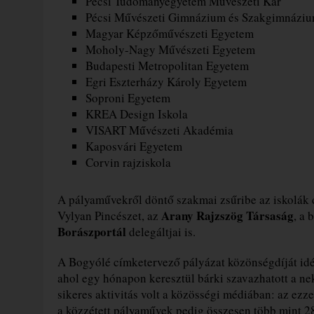
Pécsi Tudományegyetem Művészeti Kar
Pécsi Művészeti Gimnázium és Szakgimnázi
Magyar Képzőművészeti Egyetem
Moholy-Nagy Művészeti Egyetem
Budapesti Metropolitan Egyetem
Egri Eszterházy Károly Egyetem
Soproni Egyetem
KREA Design Iskola
VISART Művészeti Akadémia
Kaposvári Egyetem
Corvin rajziskola
A pályaművekről döntő szakmai zsűribe az iskolák de
Arany Rajzszög Társaság
Vylyan Pincészet, az
, a
Borászportál
delegáltjai is.
A Bogyólé címketervező pályázat közönségdíját idé
ahol egy hónapon keresztül bárki szavazhatott a ne
sikeres aktivitás volt a közösségi médiában: az ezz
a közzétett pályaművek pedig összesen több mint 28 