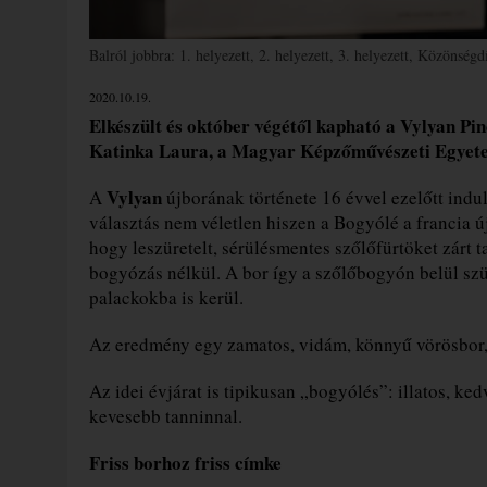
Balról jobbra: 1. helyezett, 2. helyezett, 3. helyezett, Közönségd
2020.10.19.
Elkészült és október végétől kapható a Vylyan Pin
Katinka Laura, a Magyar Képzőművészeti Egyetem h
Vylyan
A
újborának története 16 évvel ezelőtt indu
választás nem véletlen hiszen a Bogyólé a francia 
hogy leszüretelt, sérülésmentes szőlőfürtöket zárt t
bogyózás nélkül. A bor így a szőlőbogyón belül szül
palackokba is kerül.
Az eredmény egy zamatos, vidám, könnyű vörösbor, m
Az idei évjárat is tipikusan „bogyólés”: illatos, ked
kevesebb tanninnal.
Friss borhoz friss címke