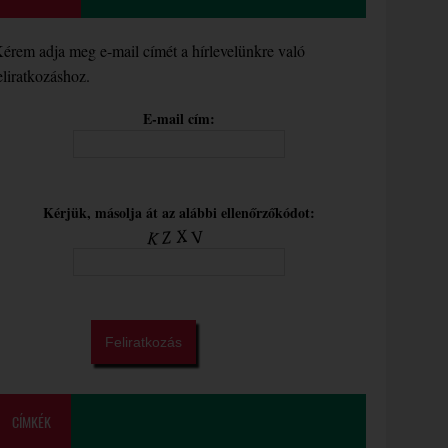
érem adja meg e-mail címét a hírlevelünkre való
eliratkozáshoz.
E-mail cím:
Kérjük, másolja át az alábbi ellenőrzőkódot:
CÍMKÉK