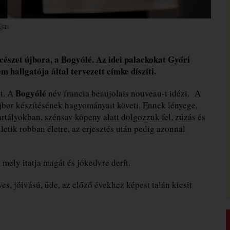
íjas
cészet újbora, a Bogyólé. Az idei palackokat Győri
allgatója által tervezett címke díszíti.
Bogyólé
lt. A
név francia beaujolais nouveau-t idézi. A
újbor készítésének hagyományait követi. Ennek lényege,
artályokban, szénsav köpeny alatt dolgozzuk fel, zúzás és
etik robban életre, az erjesztés után pedig azonnal
ely itatja magát és jókedvre derít.
ves, jóivású, üde, az előző évekhez képest talán kicsit