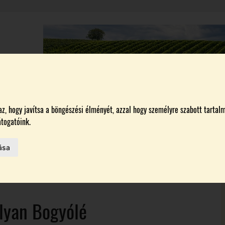
A
BORÁSZATOK
MAGYARORSZÁG LEGSZEBB SZŐLŐBIRTOKA 2026
, hogy javítsa a böngészési élményét, azzal hogy személyre szabott tartalm
togatóink.
ása
MELŐK
 AZ IDÉN
lyan Bogyólé