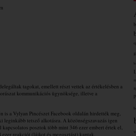
um
e
g
k
m
legáltak tagokat, emellett részt vettek az értékelésben a
a
 borászat kommunikációs ügynöksége, illetve a
p
b
n is a Vylyan Pincészet Facebook oldalán hirdették meg,
ki leginkább tetsző alkotásra. A közönségszavazás igen
el kapcsolatos posztok több mint 346 ezer embert értek el,
v
ezer reakciót (lájkot és megosztást) kaptak.