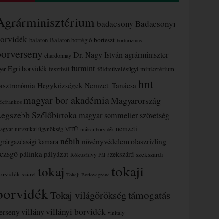
Agrárminisztérium
badacsony
Badacsonyi
borvidék
borteszt
balaton
Balaton borrégió
borturizmus
borverseny
Dr. Nagy István agrárminiszter
chardonnay
furmint
Egri borvidék
ger
fesztivál
földművelésügyi minisztérium
hnt
asztronómia
Hegyközségek Nemzeti Tanácsa
magyar bor akadémia
Magyarország
ékfrankos
Legszebb Szőlőbirtoka
magyar sommelier szövetség
nemzeti
MTÜ
agyar turisztikai ügynökség
mátrai borvidék
nébih
növényvédelem
olaszrizling
grárgazdasági kamara
ezsgő
pálinka
pályázat
szekszárd
szekszárdi
Rókusfalvy Pál
tokaji
tokaj
orvidék
szüret
Tokaji Borlovagrend
borvidék
támogatás
Tokaj világörökség
villányi borvidék
erseny
villány
vinitaly