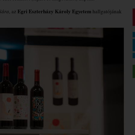
Egri Eszterházy Károly Egyetem
Sára
, az
hallgatójának