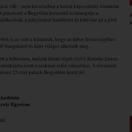
ává vált – nem kis részben a hozzá kapcsolódó, évenként
 pincészet a Bogyólén keresztül is támogatja a
K
lálkozását, a pályázattal lendületet és kihívást ad a jövő
f
en is az volt a feladatuk, hogy az újbor frissességéhez
dő hangulatot és képi világot alkossák meg.
tt a felhívásra, melyek közül végül
Győri Katinka Laura
,
munkájára esett a szakmai zsűri választása. A rózsaszín
esen 25 ezer palack Bogyólére kerül fel.
Akadémia
ároly Egyetem
ák: