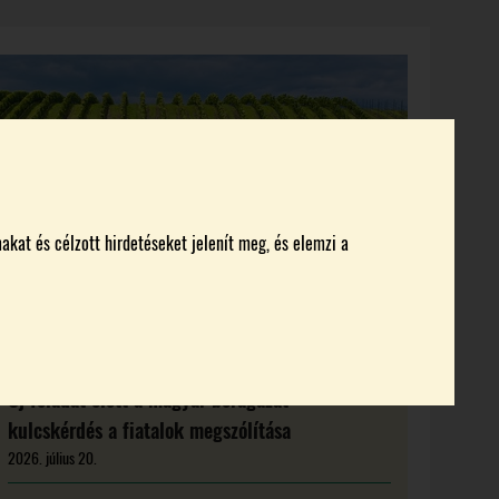
KI KICSODA
RENDEZVÉNYEK
MAGAZIN
akat és célzott hirdetéseket jelenít meg, és elemzi a
Új feladat előtt a magyar borágazat:
kulcskérdés a fiatalok megszólítása
2026. július 20.