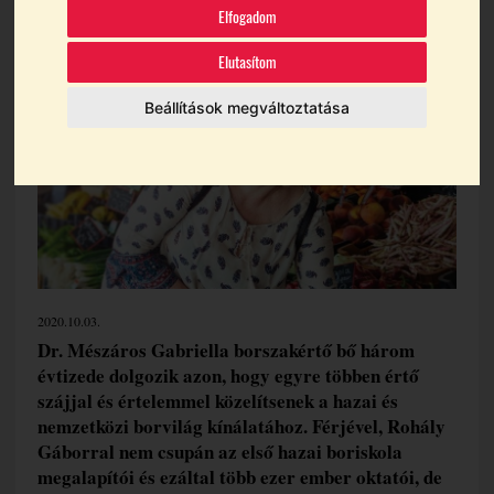
Elfogadom
Témák:
Gasztronómia
Mészáros Gabriella
Elutasítom
Beállítások megváltoztatása
2020.10.03.
Dr. Mészáros Gabriella borszakértő bő három
évtizede dolgozik azon, hogy egyre többen értő
szájjal és értelemmel közelítsenek a hazai és
nemzetközi borvilág kínálatához. Férjével, Rohály
Gáborral nem csupán az első hazai boriskola
megalapítói és ezáltal több ezer ember oktatói, de