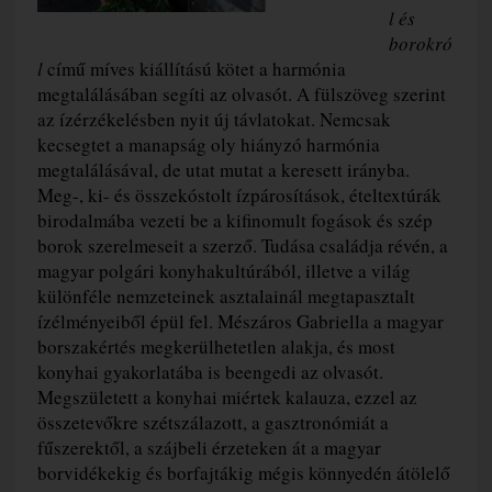
l és
borokró
l
című míves kiállítású kötet a harmónia
megtalálásában segíti az olvasót. A fülszöveg szerint
az ízérzékelésben nyit új távlatokat. Nemcsak
kecsegtet a manapság oly hiányzó harmónia
megtalálásával, de utat mutat a keresett irányba.
Meg-, ki- és összekóstolt ízpárosítások, ételtextúrák
birodalmába vezeti be a kifinomult fogások és szép
borok szerelmeseit a szerző. Tudása családja révén, a
magyar polgári konyhakultúrából, illetve a világ
különféle nemzeteinek asztalainál megtapasztalt
ízélményeiből épül fel. Mészáros Gabriella a magyar
borszakértés megkerülhetetlen alakja, és most
konyhai gyakorlatába is beengedi az olvasót.
Megszületett a konyhai miértek kalauza, ezzel az
összetevőkre szétszálazott, a gasztronómiát a
fűszerektől, a szájbeli érzeteken át a magyar
borvidékekig és borfajtákig mégis könnyedén átölelő