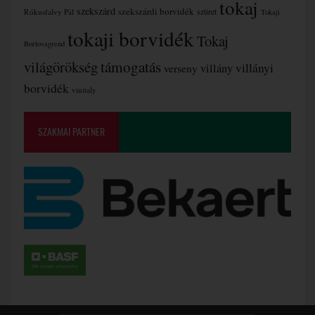
tokaj
szekszárd
szekszárdi borvidék
szüret
Rókusfalvy Pál
Tokaji
tokaji borvidék
Tokaj
Borlovagrend
támogatás
világörökség
villányi
verseny
villány
borvidék
vinitaly
SZAKMAI PARTNER