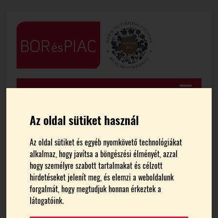
Az oldal sütiket használ
Az oldal sütiket és egyéb nyomkövető technológiákat
FŐOLDAL
GASZTRONÓMIA
alkalmaz, hogy javítsa a böngészési élményét, azzal
hogy személyre szabott tartalmakat és célzott
Ételekről és borokról, avagy
hirdetéseket jelenít meg, és elemzi a weboldalunk
forgalmát, hogy megtudjuk honnan érkeztek a
iránytű a harmóniához
látogatóink.