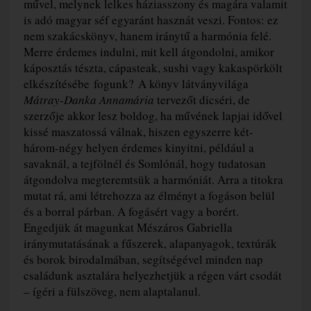
művel, melynek lelkes háziasszony és magára valamit
is adó magyar séf egyaránt hasznát veszi. Fontos: ez
nem szakácskönyv, hanem iránytű a harmónia felé.
Merre érdemes indulni, mit kell átgondolni, amikor
káposztás tészta, cápasteak, sushi vagy kakaspörkölt
elkészítésébe fogunk? A könyv látványvilága
Mátray-Danka Annamária
tervezőt dicséri, de
szerzője akkor lesz boldog, ha művének lapjai idővel
kissé maszatossá válnak, hiszen egyszerre két-
három-négy helyen érdemes kinyitni, például a
savaknál, a tejfölnél és Somlónál, hogy tudatosan
átgondolva megteremtsük a harmóniát. Arra a titokra
mutat rá, ami létrehozza az élményt a fogáson belül
és a borral párban. A fogásért vagy a borért.
Engedjük át magunkat Mészáros Gabriella
iránymutatásának a fűszerek, alapanyagok, textúrák
és borok birodalmában, segítségével minden nap
családunk asztalára helyezhetjük a régen várt csodát
– ígéri a fülszöveg, nem alaptalanul.