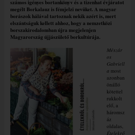
számos igényes bortankönyv és a tizenhat évjáratot
megélt Borkalauz is fémjelzi nevüket. A magyar
borászok hálával tartoznak nekik azért is, mert
elszántságuk kellett ahhoz, hogy a nemzetközi
borszakirodalomban újra megjelenjen
Magyarország újjászülető borkultúrája.
Mészár
os
Gabriell
a
most
azonban
önálló
kötettel
rukkolt
elő, a
háromsz
áz
oldalas,
Ételekrő