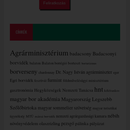
CÍMKÉK
Agrárminisztérium
badacsony
Badacsonyi
borvidék
borteszt
balaton
Balaton borrégió
borturizmus
borverseny
Dr. Nagy István agrárminiszter
chardonnay
eger
furmint
Egri borvidék
fesztivál
földművelésügyi minisztérium
hnt
gasztronómia
Hegyközségek Nemzeti Tanácsa
kékfrankos
magyar bor akadémia
Magyarország Legszebb
Szőlőbirtoka
magyar sommelier szövetség
magyar turisztikai
nébih
nemzeti agrárgazdasági kamara
MTÜ
ügynökség
mátrai borvidék
növényvédelem
olaszrizling
pezsgő
pálinka
pályázat