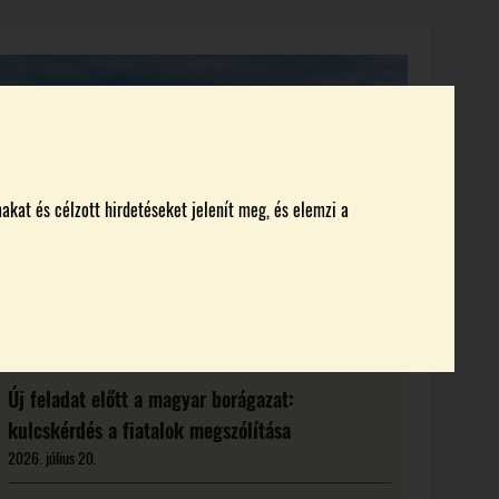
KI KICSODA
RENDEZVÉNYEK
MAGAZIN
akat és célzott hirdetéseket jelenít meg, és elemzi a
Új feladat előtt a magyar borágazat:
kulcskérdés a fiatalok megszólítása
2026. július 20.