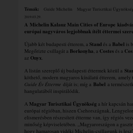
Témák:
Guide Michelin
Magyar Turisztikai Ügynöksé
2019.03.29.
A Michelin Kalauz Main Cities of Europe kiadvá
európai nagyváros legjobbnak ítélt éttermei szer
Stand
Babel
Újabb két budapesti étterem, a
és a
is 
Borkonyha
Costes
Cos
Megőrizte csillagát a
, a
és a
Onyx
az
.
Sta
A listán szereplő új budapesti éttermek közül a
köthető, modern magyaros kínálatú étterem, amely t
Babel
Guide Év Étterme
díját is; míg a
a természetk
hangulatából inspirálódik.
Magyar Turisztikai Ügynökség
A
a hír kapcsán ha
európai régióban, hiszen Csehországnak, Lengyelo
elismerésben részesített étterme van, így régiós v
minőség képviseletében. „Magyarországon a gasztro
hogy hamarosan vidéki Michelin-csillagunk is lesz”