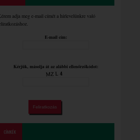
érem adja meg e-mail címét a hírlevelünkre való
eliratkozáshoz.
E-mail cím:
Kérjük, másolja át az alábbi ellenőrzőkódot:
CÍMKÉK