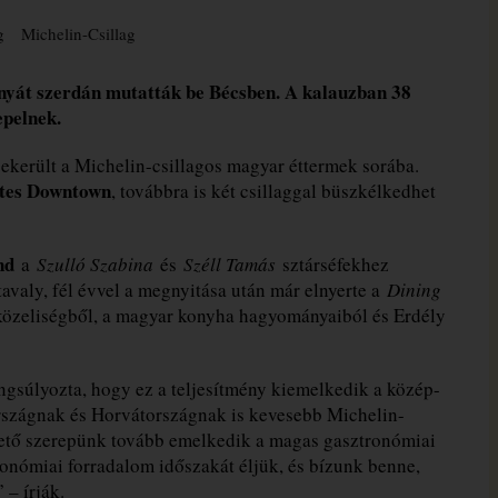
g
Michelin-Csillag
nyát szerdán mutatták be Bécsben. A kalauzban 38
epelnek.
bekerült a Michelin-csillagos magyar éttermek sorába.
tes Downtown
, továbbra is két csillaggal büszkélkedhet
nd
a
Szulló Szabina
és
Széll Tamás
sztárséfekhez
avaly, fél évvel a megnyitása után már elnyerte a
Dining
özeliségből, a magyar konyha hagyományaiból és Erdély
ngsúlyozta, hogy ez a teljesítmény kiemelkedik a közép-
rszágnak és Horvátországnak is kevesebb Michelin-
ezető szerepünk tovább emelkedik a magas gasztronómiai
nómiai forradalom időszakát éljük, és bízunk benne,
 – írják.