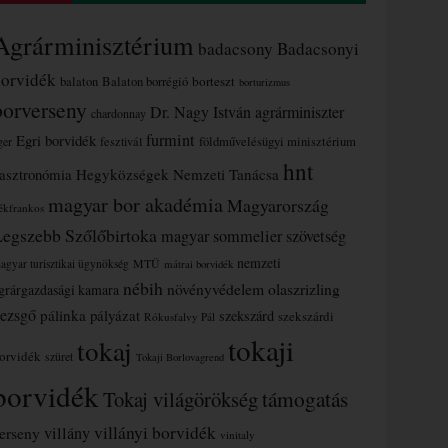
Agrárminisztérium
badacsony
Badacsonyi
borvidék
borteszt
balaton
Balaton borrégió
borturizmus
borverseny
Dr. Nagy István agrárminiszter
chardonnay
furmint
Egri borvidék
ger
fesztivál
földművelésügyi minisztérium
hnt
asztronómia
Hegyközségek Nemzeti Tanácsa
magyar bor akadémia
Magyarország
ékfrankos
Legszebb Szőlőbirtoka
magyar sommelier szövetség
nemzeti
MTÜ
agyar turisztikai ügynökség
mátrai borvidék
nébih
növényvédelem
olaszrizling
grárgazdasági kamara
ezsgő
pálinka
pályázat
szekszárd
szekszárdi
Rókusfalvy Pál
tokaji
tokaj
orvidék
szüret
Tokaji Borlovagrend
borvidék
támogatás
Tokaj világörökség
villányi borvidék
erseny
villány
vinitaly