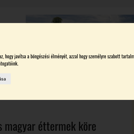
A
BORÁSZATOK
MAGYARORSZÁG LEGSZEBB SZŐLŐBIRTOKA 2026
, hogy javítsa a böngészési élményét, azzal hogy személyre szabott tartalm
togatóink.
ása
MELŐK
 AZ IDÉN
os magyar éttermek köre