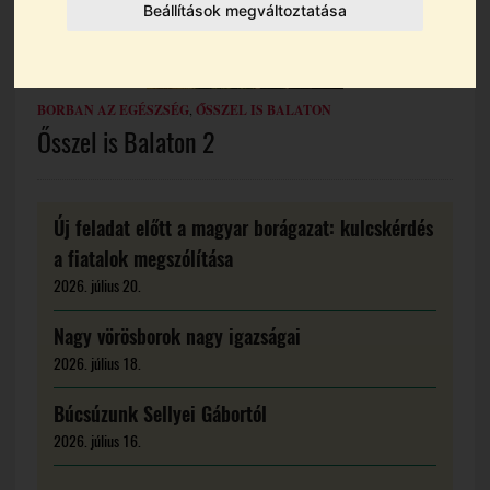
Beállítások megváltoztatása
BORBAN AZ EGÉSZSÉG
,
ŐSSZEL IS BALATON
Ősszel is Balaton 2
Új feladat előtt a magyar borágazat: kulcskérdés
a fiatalok megszólítása
2026. július 20.
Nagy vörösborok nagy igazságai
2026. július 18.
Búcsúzunk Sellyei Gábortól
2026. július 16.