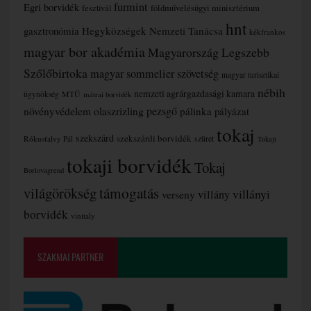
furmint
Egri borvidék
fesztivál
földművelésügyi minisztérium
hnt
gasztronómia
Hegyközségek Nemzeti Tanácsa
kékfrankos
magyar bor akadémia
Magyarország Legszebb
Szőlőbirtoka
magyar sommelier szövetség
magyar turisztikai
nébih
nemzeti agrárgazdasági kamara
MTÜ
ügynökség
mátrai borvidék
növényvédelem
olaszrizling
pezsgő
pálinka
pályázat
tokaj
szekszárd
szekszárdi borvidék
szüret
Rókusfalvy Pál
Tokaji
tokaji borvidék
Tokaj
Borlovagrend
támogatás
világörökség
villányi
verseny
villány
borvidék
vinitaly
SZAKMAI PARTNER