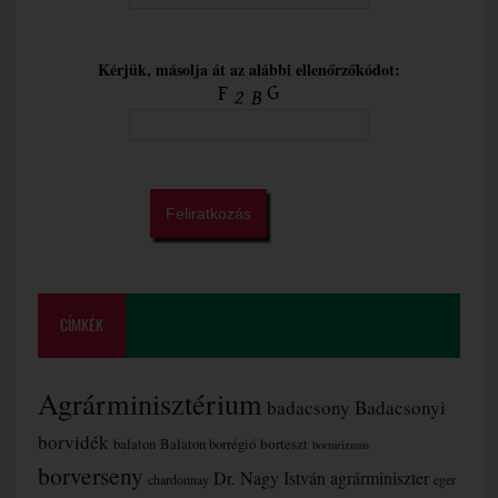
Kérjük, másolja át az alábbi ellenőrzőkódot:
CÍMKÉK
Agrárminisztérium
badacsony
Badacsonyi
borvidék
borteszt
balaton
Balaton borrégió
borturizmus
borverseny
Dr. Nagy István agrárminiszter
chardonnay
eger