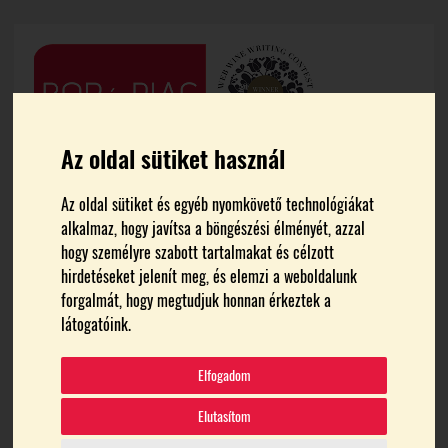
Az oldal sütiket használ
Az oldal sütiket és egyéb nyomkövető technológiákat
alkalmaz, hogy javítsa a böngészési élményét, azzal
hogy személyre szabott tartalmakat és célzott
hirdetéseket jelenít meg, és elemzi a weboldalunk
forgalmát, hogy megtudjuk honnan érkeztek a
FŐOLDAL
VON BEŐTHY PINCE
látogatóink.
von Beőthy Pince
Elfogadom
Elutasítom