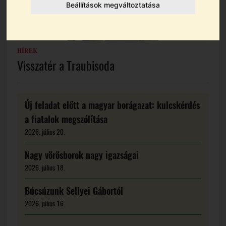
Beállítások megváltoztatása
HÍREK
Visszatér a Traubisoda
Új feladat előtt a magyar borágazat: kulcskérdés
a fiatalok megszólítása
2026. július 20.
Nagy vörösborok nagy igazságai
2026. július 18.
Búcsúzunk Sellyei Gábortól
2026. július 16.