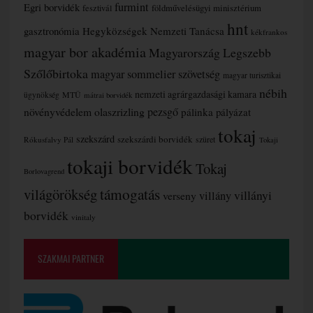
furmint
Egri borvidék
fesztivál
földművelésügyi minisztérium
hnt
gasztronómia
Hegyközségek Nemzeti Tanácsa
kékfrankos
magyar bor akadémia
Magyarország Legszebb
Szőlőbirtoka
magyar sommelier szövetség
magyar turisztikai
nébih
nemzeti agrárgazdasági kamara
MTÜ
ügynökség
mátrai borvidék
növényvédelem
olaszrizling
pezsgő
pálinka
pályázat
tokaj
szekszárd
szekszárdi borvidék
szüret
Rókusfalvy Pál
Tokaji
tokaji borvidék
Tokaj
Borlovagrend
támogatás
világörökség
villányi
verseny
villány
borvidék
vinitaly
SZAKMAI PARTNER