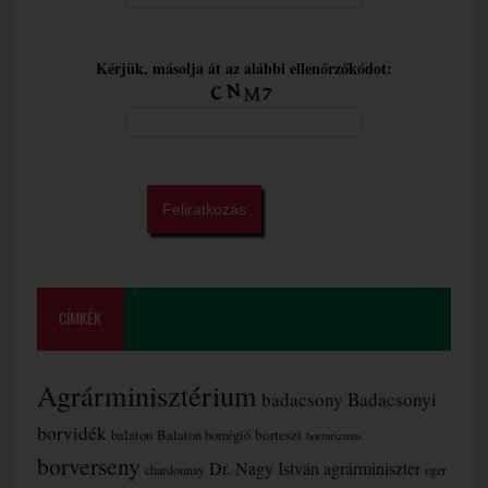
Kérjük, másolja át az alábbi ellenőrzőkódot:
CÍMKÉK
Agrárminisztérium
badacsony
Badacsonyi
borvidék
borteszt
balaton
Balaton borrégió
borturizmus
borverseny
Dr. Nagy István agrárminiszter
chardonnay
eger