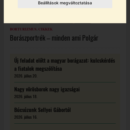
Beállítások megváltoztatása
BORTURIZMUS
,
CIKKEK
Borászportrék – minden ami Polgár
Új feladat előtt a magyar borágazat: kulcskérdés
a fiatalok megszólítása
2026. július 20.
Nagy vörösborok nagy igazságai
2026. július 18.
Búcsúzunk Sellyei Gábortól
2026. július 16.