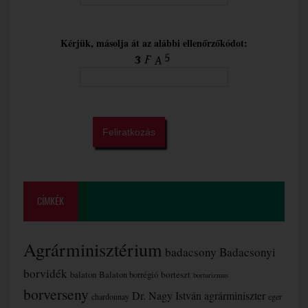
Kérjük, másolja át az alábbi ellenőrzőkódot:
CÍMKÉK
Agrárminisztérium
badacsony
Badacsonyi
borvidék
borteszt
balaton
Balaton borrégió
borturizmus
borverseny
Dr. Nagy István agrárminiszter
chardonnay
eger