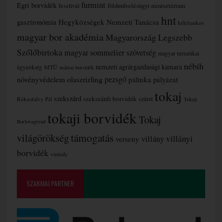
furmint
Egri borvidék
fesztivál
földművelésügyi minisztérium
hnt
gasztronómia
Hegyközségek Nemzeti Tanácsa
kékfrankos
magyar bor akadémia
Magyarország Legszebb
Szőlőbirtoka
magyar sommelier szövetség
magyar turisztikai
nébih
nemzeti agrárgazdasági kamara
MTÜ
ügynökség
mátrai borvidék
növényvédelem
olaszrizling
pezsgő
pálinka
pályázat
tokaj
szekszárd
szekszárdi borvidék
szüret
Rókusfalvy Pál
Tokaji
tokaji borvidék
Tokaj
Borlovagrend
támogatás
világörökség
villányi
verseny
villány
borvidék
vinitaly
SZAKMAI PARTNER