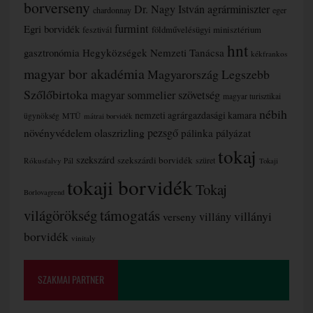
borverseny
Dr. Nagy István agrárminiszter
chardonnay
eger
furmint
Egri borvidék
fesztivál
földművelésügyi minisztérium
hnt
gasztronómia
Hegyközségek Nemzeti Tanácsa
kékfrankos
magyar bor akadémia
Magyarország Legszebb
Szőlőbirtoka
magyar sommelier szövetség
magyar turisztikai
nébih
nemzeti agrárgazdasági kamara
MTÜ
ügynökség
mátrai borvidék
növényvédelem
olaszrizling
pezsgő
pálinka
pályázat
tokaj
szekszárd
szekszárdi borvidék
szüret
Rókusfalvy Pál
Tokaji
tokaji borvidék
Tokaj
Borlovagrend
támogatás
világörökség
villányi
verseny
villány
borvidék
vinitaly
SZAKMAI PARTNER