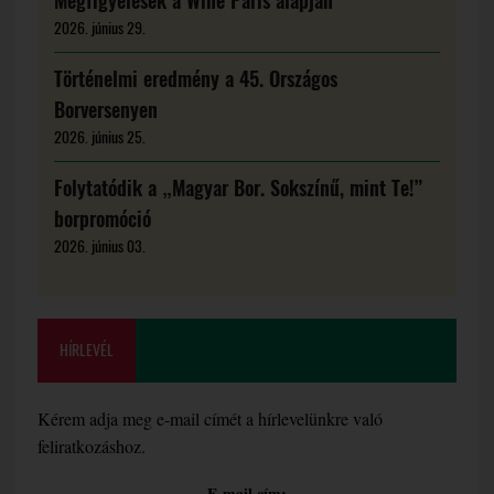
Megfigyelések a Wine Paris alapján
2026. június 29.
Történelmi eredmény a 45. Országos
Borversenyen
2026. június 25.
Folytatódik a „Magyar Bor. Sokszínű, mint Te!”
borpromóció
2026. június 03.
HÍRLEVÉL
Kérem adja meg e-mail címét a hírlevelünkre való
feliratkozáshoz.
E-mail cím: