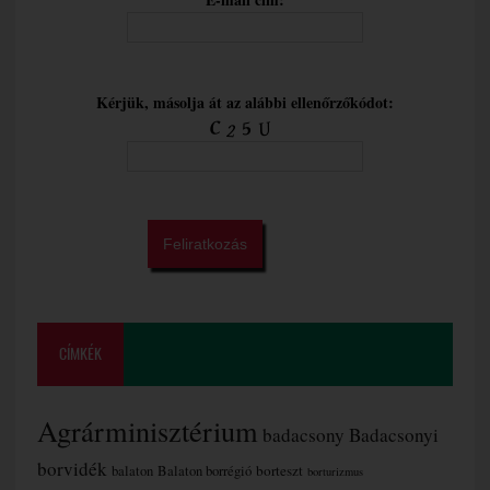
Kérjük, másolja át az alábbi ellenőrzőkódot:
CÍMKÉK
Agrárminisztérium
badacsony
Badacsonyi
borvidék
borteszt
balaton
Balaton borrégió
borturizmus