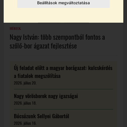
Beállítások megváltoztatása
HÍREK
Nagy István: több szempontból fontos a
szőlő-bor ágazat fejlesztése
Új feladat előtt a magyar borágazat: kulcskérdés
a fiatalok megszólítása
2026. július 20.
Nagy vörösborok nagy igazságai
2026. július 18.
Búcsúzunk Sellyei Gábortól
2026. július 16.