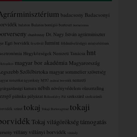
Agrárminisztérium
badacsony
Badacsonyi
borvidék
borteszt
balaton
Balaton borrégió
borturizmus
borverseny
Dr. Nagy István agrárminiszter
chardonnay
furmint
Egri borvidék
ger
fesztivál
földművelésügyi minisztérium
hnt
asztronómia
Hegyközségek Nemzeti Tanácsa
magyar bor akadémia
Magyarország
ékfrankos
Legszebb Szőlőbirtoka
magyar sommelier szövetség
nemzeti
MTÜ
agyar turisztikai ügynökség
mátrai borvidék
nébih
növényvédelem
olaszrizling
grárgazdasági kamara
ezsgő
pálinka
pályázat
szekszárd
szekszárdi
Rókusfalvy Pál
tokaji
tokaj
orvidék
szüret
Tokaji Borlovagrend
borvidék
támogatás
Tokaj világörökség
villányi borvidék
erseny
villány
vinitaly