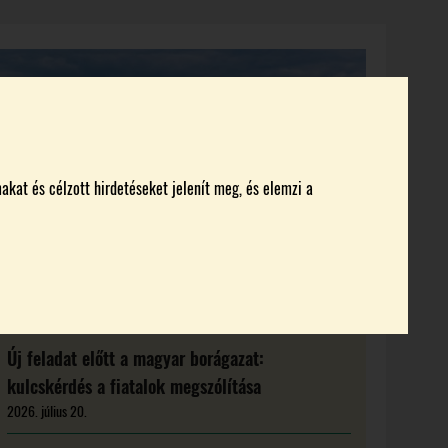
KI KICSODA
RENDEZVÉNYEK
MAGAZIN
akat és célzott hirdetéseket jelenít meg, és elemzi a
Új feladat előtt a magyar borágazat:
kulcskérdés a fiatalok megszólítása
2026. július 20.