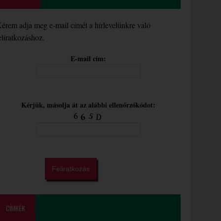
érem adja meg e-mail címét a hírlevelünkre való
eliratkozáshoz.
E-mail cím:
Kérjük, másolja át az alábbi ellenőrzőkódot:
CÍMKÉK