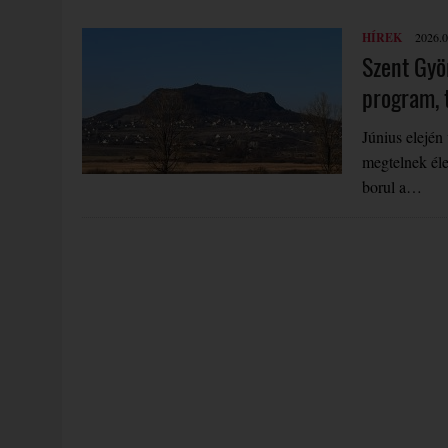
HÍREK
2026.0
Szent Gyö
program, 
Június elejé
megtelnek éle
borul a…