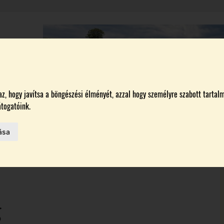
A
BORÁSZATOK
MAGYARORSZÁG LEGSZEBB SZŐLŐBIRTOKA 2026
, hogy javítsa a böngészési élményét, azzal hogy személyre szabott tartalm
togatóink.
ása
HAZAI BORTERMELŐK
 AZ IDÉN
ON
g