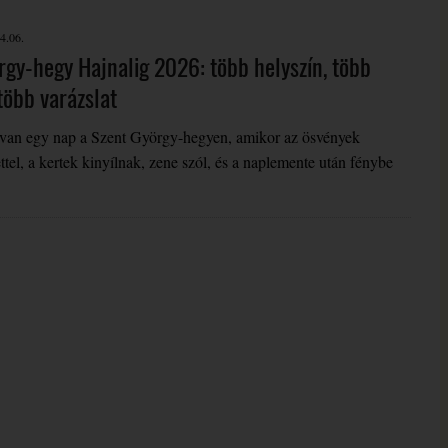
4.06.
rgy-hegy Hajnalig 2026: több helyszín, több
több varázslat
n van egy nap a Szent György-hegyen, amikor az ösvények
ttel, a kertek kinyílnak, zene szól, és a naplemente után fénybe