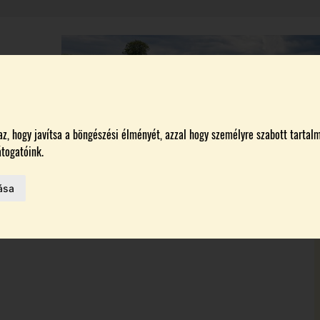
A
BORÁSZATOK
MAGYARORSZÁG LEGSZEBB SZŐLŐBIRTOKA 2026
, hogy javítsa a böngészési élményét, azzal hogy személyre szabott tartalm
togatóink.
ása
HAZAI BORTERMELŐK
 AZ IDÉN
ON