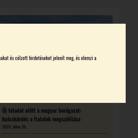
KI KICSODA
RENDEZVÉNYEK
MAGAZIN
akat és célzott hirdetéseket jelenít meg, és elemzi a
Új feladat előtt a magyar borágazat:
kulcskérdés a fiatalok megszólítása
2026. július 20.