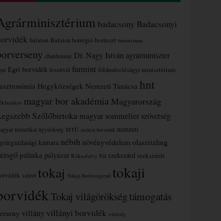
Agrárminisztérium
badacsony
Badacsonyi
borvidék
borteszt
balaton
Balaton borrégió
borturizmus
borverseny
Dr. Nagy István agrárminiszter
chardonnay
furmint
Egri borvidék
ger
fesztivál
földművelésügyi minisztérium
hnt
asztronómia
Hegyközségek Nemzeti Tanácsa
magyar bor akadémia
Magyarország
ékfrankos
Legszebb Szőlőbirtoka
magyar sommelier szövetség
nemzeti
MTÜ
agyar turisztikai ügynökség
mátrai borvidék
nébih
növényvédelem
olaszrizling
grárgazdasági kamara
ezsgő
pálinka
pályázat
szekszárd
szekszárdi
Rókusfalvy Pál
tokaji
tokaj
orvidék
szüret
Tokaji Borlovagrend
borvidék
támogatás
Tokaj világörökség
villányi borvidék
erseny
villány
vinitaly