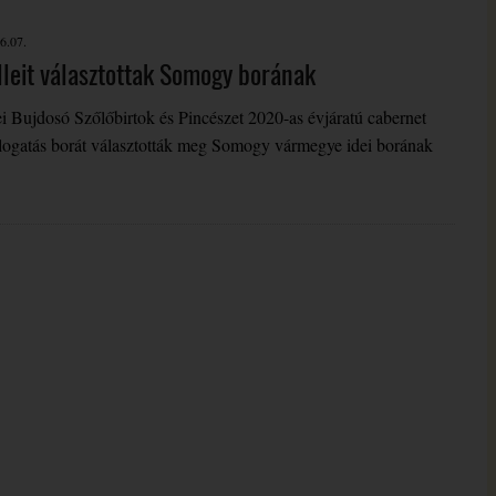
6.07.
lleit választottak Somogy borának
ei Bujdosó Szőlőbirtok és Pincészet 2020-as évjáratú cabernet
logatás borát választották meg Somogy vármegye idei borának