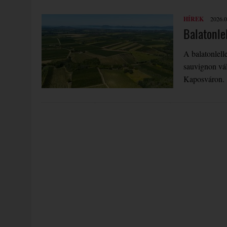
HÍREK
2026.0
Balatonle
A balatonlell
sauvignon vá
Kaposváron.