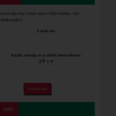
érem adja meg e-mail címét a hírlevelünkre való
eliratkozáshoz.
E-mail cím:
Kérjük, másolja át az alábbi ellenőrzőkódot:
CÍMKÉK