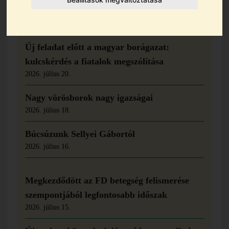
közösségi magyar standján
Új feladat előtt a magyar borágazat:
kulcskérdés a fiatalok megszólítása
2026. július 20.
Nagy vörösborok nagy igazságai
2026. július 18.
Búcsúzunk Sellyei Gábortól
2026. július 16.
Megkezdődött az FD betegség felismerése
szempontjából legfontosabb időszak
2026. július 15.