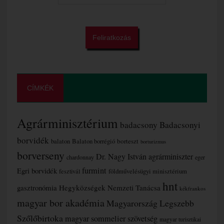
CÍMKÉK
Agrárminisztérium
badacsony
Badacsonyi
borvidék
borteszt
balaton
Balaton borrégió
borturizmus
borverseny
Dr. Nagy István agrárminiszter
chardonnay
eger
furmint
Egri borvidék
fesztivál
földművelésügyi minisztérium
hnt
gasztronómia
Hegyközségek Nemzeti Tanácsa
kékfrankos
magyar bor akadémia
Magyarország Legszebb
Szőlőbirtoka
magyar sommelier szövetség
magyar turisztikai