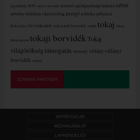
nébih
nemzeti agrárgazdasági kamara
MTÜ
ügynökség
mátrai borvidék
növényvédelem
olaszrizling
pezsgő
pálinka
pályázat
tokaj
szekszárd
szekszárdi borvidék
szüret
Rókusfalvy Pál
Tokaji
tokaji borvidék
Tokaj
Borlovagrend
támogatás
világörökség
villányi
verseny
villány
borvidék
vinitaly
SZAKMAI PARTNER
IMPRESSZUM
MÉDIAAJÁNLAT
LAPRENDELÉS