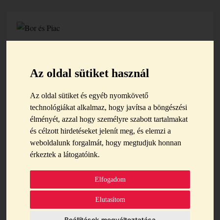
Az oldal sütiket használ
Az oldal sütiket és egyéb nyomkövető
technológiákat alkalmaz, hogy javítsa a böngészési
FŐOLDAL
SIMKÓ PINCÉSZET
élményét, azzal hogy személyre szabott tartalmakat
és célzott hirdetéseket jelenít meg, és elemzi a
Simkó Pincészet
weboldalunk forgalmát, hogy megtudjuk honnan
érkeztek a látogatóink.
Elfogadom
CIKKEK
Elutasítom
A Simkó Pincészet a Vinitaly
Beállítások megváltoztatása