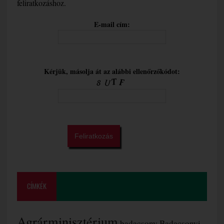
feliratkozáshoz.
E-mail cím:
Kérjük, másolja át az alábbi ellenőrzőkódot:
CÍMKÉK
Agrárminisztérium
badacsony
Badacsonyi