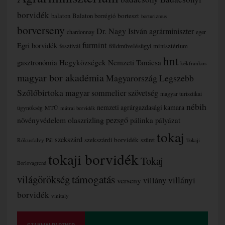
borvidék
borteszt
balaton
Balaton borrégió
borturizmus
borverseny
Dr. Nagy István agrárminiszter
chardonnay
eger
furmint
Egri borvidék
fesztivál
földművelésügyi minisztérium
hnt
gasztronómia
Hegyközségek Nemzeti Tanácsa
kékfrankos
magyar bor akadémia
Magyarország Legszebb
Szőlőbirtoka
magyar sommelier szövetség
magyar turisztikai
nébih
nemzeti agrárgazdasági kamara
MTÜ
ügynökség
mátrai borvidék
növényvédelem
olaszrizling
pezsgő
pálinka
pályázat
tokaj
szekszárd
szekszárdi borvidék
szüret
Rókusfalvy Pál
Tokaji
tokaji borvidék
Tokaj
Borlovagrend
támogatás
világörökség
villányi
verseny
villány
borvidék
vinitaly