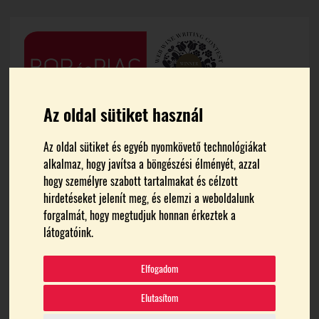
Az oldal sütiket használ
Az oldal sütiket és egyéb nyomkövető technológiákat
alkalmaz, hogy javítsa a böngészési élményét, azzal
hogy személyre szabott tartalmakat és célzott
hirdetéseket jelenít meg, és elemzi a weboldalunk
forgalmát, hogy megtudjuk honnan érkeztek a
FŐOLDAL
ORVOSAIÉRT ÉS DOLGOZÓIÉRT ALAPÍTVÁNY
látogatóink.
Orvosaiért és Dolgozóiért
Elfogadom
Alapítvány
Elutasítom