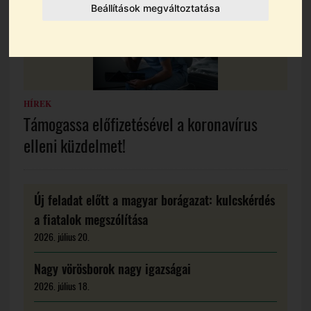
Beállítások megváltoztatása
HÍREK
Támogassa előfizetésével a koronavírus
elleni küzdelmet!
Új feladat előtt a magyar borágazat: kulcskérdés
a fiatalok megszólítása
2026. július 20.
Nagy vörösborok nagy igazságai
2026. július 18.