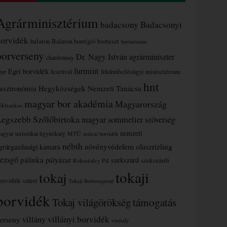
Agrárminisztérium
badacsony
Badacsonyi
borvidék
borteszt
balaton
Balaton borrégió
borturizmus
borverseny
Dr. Nagy István agrárminiszter
chardonnay
furmint
Egri borvidék
ger
fesztivál
földművelésügyi minisztérium
hnt
asztronómia
Hegyközségek Nemzeti Tanácsa
magyar bor akadémia
Magyarország
ékfrankos
Legszebb Szőlőbirtoka
magyar sommelier szövetség
nemzeti
MTÜ
agyar turisztikai ügynökség
mátrai borvidék
nébih
növényvédelem
olaszrizling
grárgazdasági kamara
ezsgő
pálinka
pályázat
szekszárd
szekszárdi
Rókusfalvy Pál
tokaji
tokaj
orvidék
szüret
Tokaji Borlovagrend
borvidék
támogatás
Tokaj világörökség
villányi borvidék
erseny
villány
vinitaly