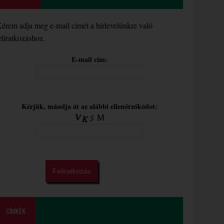
érem adja meg e-mail címét a hírlevelünkre való
eliratkozáshoz.
E-mail cím:
Kérjük, másolja át az alábbi ellenőrzőkódot:
CÍMKÉK