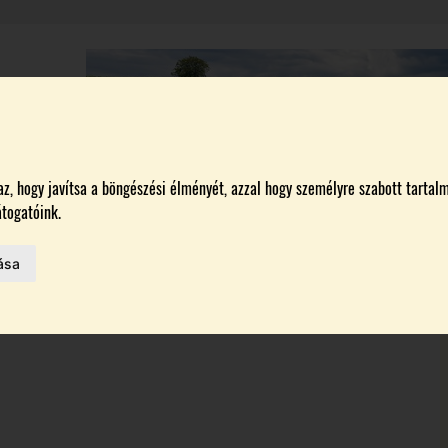
A
BORÁSZATOK
MAGYARORSZÁG LEGSZEBB SZŐLŐBIRTOKA 2026
, hogy javítsa a böngészési élményét, azzal hogy személyre szabott tartalm
togatóink.
ása
MELŐK
 AZ IDÉN