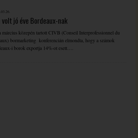
.03.26.
volt jó éve Bordeaux-nak
a március közepén tartott CIVB (Conseil Interprofessionnel du
aux) bormarketing konferencián elmondta, hogy a számok
deaux-i borok exportja 14%-ot esett….