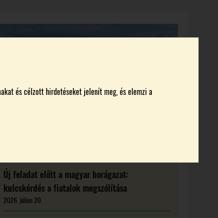
KI KICSODA
RENDEZVÉNYEK
MAGAZIN
akat és célzott hirdetéseket jelenít meg, és elemzi a
Új feladat előtt a magyar borágazat:
kulcskérdés a fiatalok megszólítása
2026. július 20.