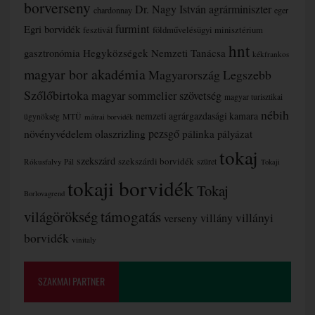
borverseny
Dr. Nagy István agrárminiszter
chardonnay
eger
furmint
Egri borvidék
fesztivál
földművelésügyi minisztérium
hnt
gasztronómia
Hegyközségek Nemzeti Tanácsa
kékfrankos
magyar bor akadémia
Magyarország Legszebb
Szőlőbirtoka
magyar sommelier szövetség
magyar turisztikai
nébih
nemzeti agrárgazdasági kamara
MTÜ
ügynökség
mátrai borvidék
növényvédelem
olaszrizling
pezsgő
pálinka
pályázat
tokaj
szekszárd
szekszárdi borvidék
szüret
Rókusfalvy Pál
Tokaji
tokaji borvidék
Tokaj
Borlovagrend
támogatás
világörökség
villányi
verseny
villány
borvidék
vinitaly
SZAKMAI PARTNER