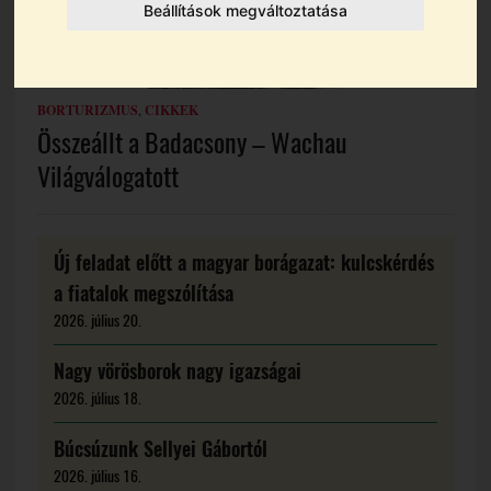
Beállítások megváltoztatása
BORTURIZMUS
,
CIKKEK
Összeállt a Badacsony – Wachau
Világválogatott
Új feladat előtt a magyar borágazat: kulcskérdés
a fiatalok megszólítása
2026. július 20.
Nagy vörösborok nagy igazságai
2026. július 18.
Búcsúzunk Sellyei Gábortól
2026. július 16.