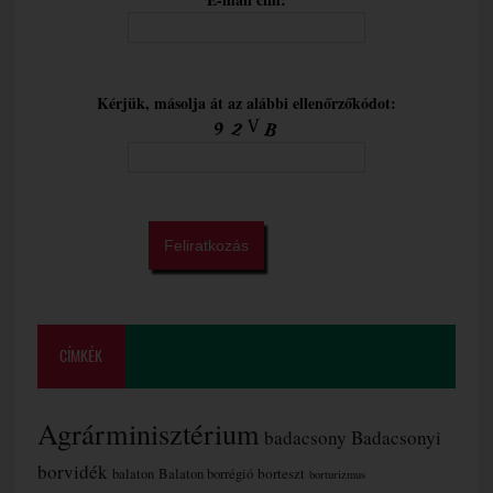
Kérjük, másolja át az alábbi ellenőrzőkódot:
CÍMKÉK
Agrárminisztérium
badacsony
Badacsonyi
borvidék
borteszt
balaton
Balaton borrégió
borturizmus