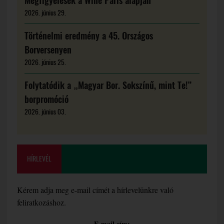
Megfigyelések a Wine Paris alapján
2026. június 29.
Történelmi eredmény a 45. Országos
Borversenyen
2026. június 25.
Folytatódik a „Magyar Bor. Sokszínű, mint Te!”
borpromóció
2026. június 03.
HÍRLEVÉL
Kérem adja meg e-mail címét a hírlevelünkre való
feliratkozáshoz.
E-mail cím: