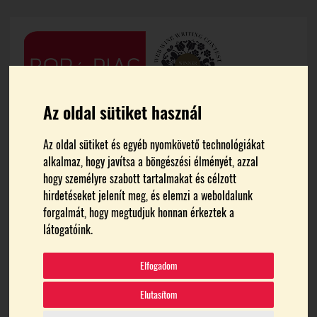
Az oldal sütiket használ
Az oldal sütiket és egyéb nyomkövető technológiákat
alkalmaz, hogy javítsa a böngészési élményét, azzal
hogy személyre szabott tartalmakat és célzott
hirdetéseket jelenít meg, és elemzi a weboldalunk
forgalmát, hogy megtudjuk honnan érkeztek a
FŐOLDAL
HARTAI BÉLA
látogatóink.
Hartai Béla
Elfogadom
Elutasítom