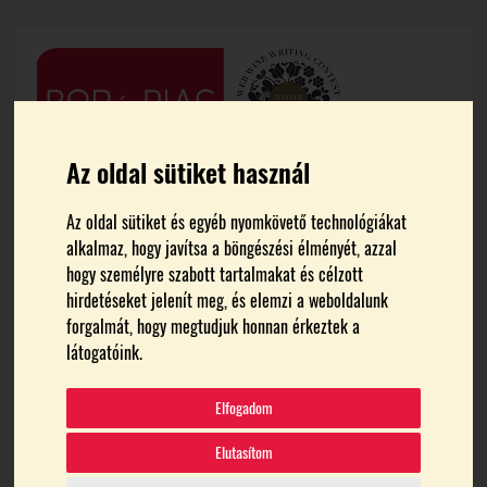
Az oldal sütiket használ
Az oldal sütiket és egyéb nyomkövető technológiákat
alkalmaz, hogy javítsa a böngészési élményét, azzal
hogy személyre szabott tartalmakat és célzott
hirdetéseket jelenít meg, és elemzi a weboldalunk
forgalmát, hogy megtudjuk honnan érkeztek a
FŐOLDAL
GITTINGER PINCE
látogatóink.
Gittinger Pince
Elfogadom
Elutasítom