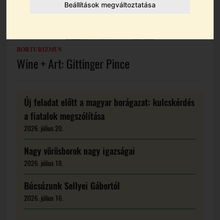
Beállítások megváltoztatása
BORTURIZMUS
Wine + Art: Gittinger Pince
Új feladat előtt a magyar borágazat: kulcskérdés
a fiatalok megszólítása
2026. július 20.
Nagy vörösborok nagy igazságai
2026. július 18.
Búcsúzunk Sellyei Gábortól
2026. július 16.