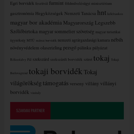
furmint
Egri borvidék
fesztivál
földművelésügyi minisztérium
hnt
gasztronómia
Hegyközségek Nemzeti Tanácsa
kékfrankos
magyar bor akadémia
Magyarország Legszebb
Szőlőbirtoka
magyar sommelier szövetség
magyar turisztikai
nébih
nemzeti agrárgazdasági kamara
MTÜ
ügynökség
mátrai borvidék
növényvédelem
olaszrizling
pezsgő
pálinka
pályázat
tokaj
szekszárd
szekszárdi borvidék
szüret
Rókusfalvy Pál
Tokaji
tokaji borvidék
Tokaj
Borlovagrend
támogatás
világörökség
villányi
verseny
villány
borvidék
vinitaly
SZAKMAI PARTNER