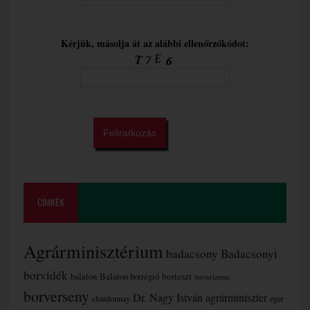
Kérjük, másolja át az alábbi ellenőrzőkódot:
CÍMKÉK
Agrárminisztérium
badacsony
Badacsonyi
borvidék
borteszt
balaton
Balaton borrégió
borturizmus
borverseny
Dr. Nagy István agrárminiszter
chardonnay
eger