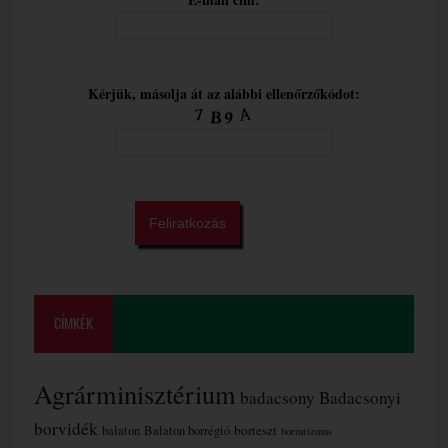
Kérjük, másolja át az alábbi ellenőrzőkódot:
CÍMKÉK
Agrárminisztérium
badacsony
Badacsonyi
borvidék
borteszt
balaton
Balaton borrégió
borturizmus