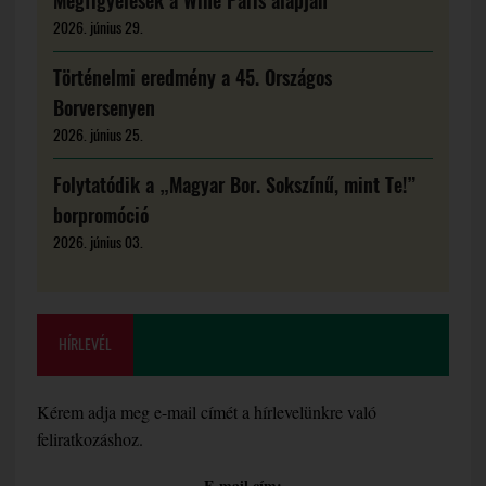
Megfigyelések a Wine Paris alapján
2026. június 29.
Történelmi eredmény a 45. Országos
Borversenyen
2026. június 25.
Folytatódik a „Magyar Bor. Sokszínű, mint Te!”
borpromóció
2026. június 03.
HÍRLEVÉL
Kérem adja meg e-mail címét a hírlevelünkre való
feliratkozáshoz.
E-mail cím: