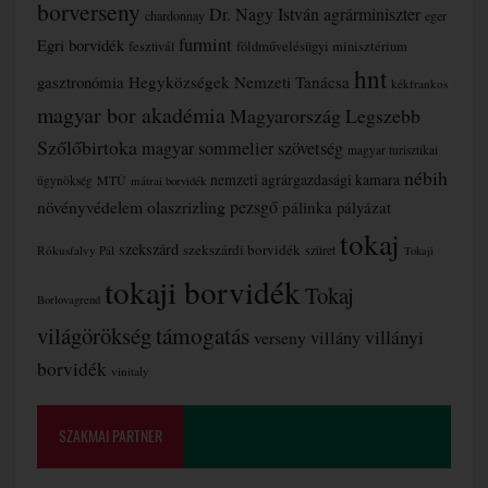
borverseny
Dr. Nagy István agrárminiszter
chardonnay
eger
furmint
Egri borvidék
fesztivál
földművelésügyi minisztérium
hnt
gasztronómia
Hegyközségek Nemzeti Tanácsa
kékfrankos
magyar bor akadémia
Magyarország Legszebb
Szőlőbirtoka
magyar sommelier szövetség
magyar turisztikai
nébih
nemzeti agrárgazdasági kamara
MTÜ
ügynökség
mátrai borvidék
növényvédelem
olaszrizling
pezsgő
pálinka
pályázat
tokaj
szekszárd
szekszárdi borvidék
szüret
Rókusfalvy Pál
Tokaji
tokaji borvidék
Tokaj
Borlovagrend
támogatás
világörökség
villányi
verseny
villány
borvidék
vinitaly
SZAKMAI PARTNER