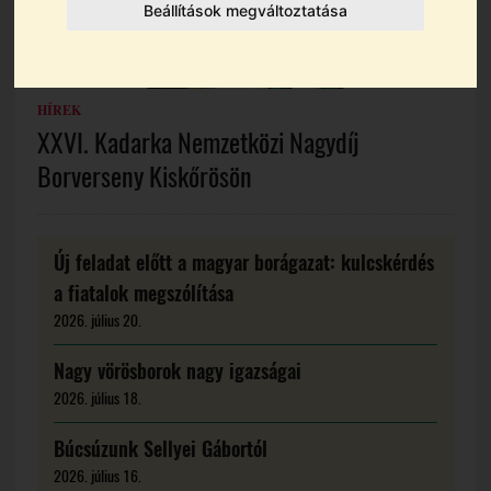
Beállítások megváltoztatása
HÍREK
XXVI. Kadarka Nemzetközi Nagydíj
Borverseny Kiskőrösön
Új feladat előtt a magyar borágazat: kulcskérdés
a fiatalok megszólítása
2026. július 20.
Nagy vörösborok nagy igazságai
2026. július 18.
Búcsúzunk Sellyei Gábortól
2026. július 16.