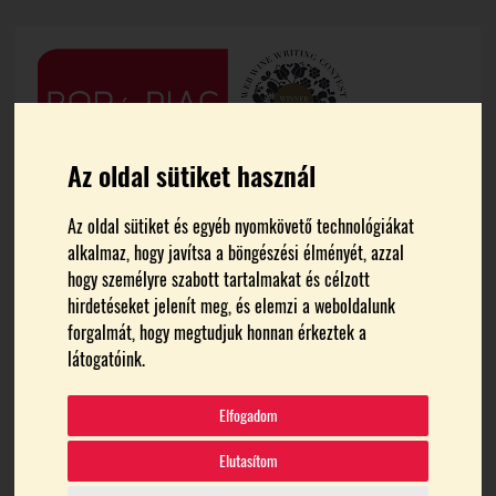
Az oldal sütiket használ
Az oldal sütiket és egyéb nyomkövető technológiákat
alkalmaz, hogy javítsa a böngészési élményét, azzal
hogy személyre szabott tartalmakat és célzott
hirdetéseket jelenít meg, és elemzi a weboldalunk
forgalmát, hogy megtudjuk honnan érkeztek a
FŐOLDAL
CSENGŐDI ISTVÁN
látogatóink.
Csengődi István
Elfogadom
Elutasítom