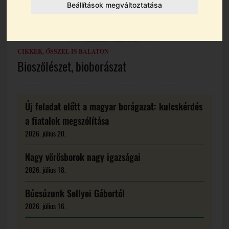
Beállítások megváltoztatása
CIKKEK
,
ŐSSZEL IS BALATON
Bioszőlészet, bioborászat
Új feladat előtt a magyar borágazat: kulcskérdés
a fiatalok megszólítása
2026. július 20.
Nagy vörösborok nagy igazságai
2026. július 18.
Búcsúzunk Sellyei Gábortól
2026. július 16.