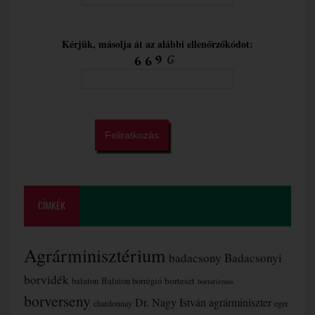
Kérjük, másolja át az alábbi ellenőrzőkódot:
CÍMKÉK
Agrárminisztérium
badacsony
Badacsonyi
borvidék
borteszt
balaton
Balaton borrégió
borturizmus
borverseny
Dr. Nagy István agrárminiszter
chardonnay
eger