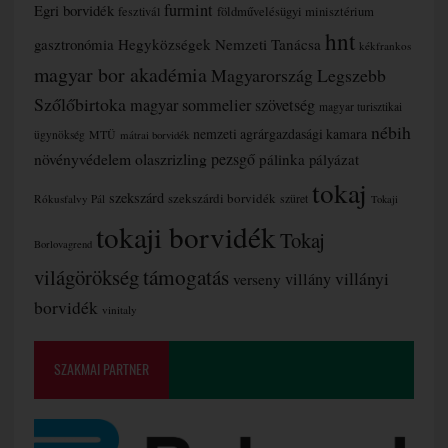
furmint
Egri borvidék
fesztivál
földművelésügyi minisztérium
hnt
gasztronómia
Hegyközségek Nemzeti Tanácsa
kékfrankos
magyar bor akadémia
Magyarország Legszebb
Szőlőbirtoka
magyar sommelier szövetség
magyar turisztikai
nébih
nemzeti agrárgazdasági kamara
MTÜ
ügynökség
mátrai borvidék
növényvédelem
olaszrizling
pezsgő
pálinka
pályázat
tokaj
szekszárd
szekszárdi borvidék
szüret
Rókusfalvy Pál
Tokaji
tokaji borvidék
Tokaj
Borlovagrend
támogatás
világörökség
villányi
verseny
villány
borvidék
vinitaly
SZAKMAI PARTNER