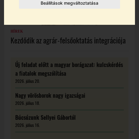
Beállítások megváltoztatása
HÍREK
Kezdődik az agrár-felsőoktatás integrációja
Új feladat előtt a magyar borágazat: kulcskérdés
a fiatalok megszólítása
2026. július 20.
Nagy vörösborok nagy igazságai
2026. július 18.
Búcsúzunk Sellyei Gábortól
2026. július 16.