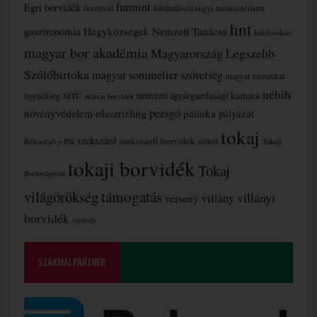
furmint
Egri borvidék
fesztivál
földművelésügyi minisztérium
hnt
gasztronómia
Hegyközségek Nemzeti Tanácsa
kékfrankos
magyar bor akadémia
Magyarország Legszebb
Szőlőbirtoka
magyar sommelier szövetség
magyar turisztikai
nébih
nemzeti agrárgazdasági kamara
MTÜ
ügynökség
mátrai borvidék
növényvédelem
olaszrizling
pezsgő
pálinka
pályázat
tokaj
szekszárd
szekszárdi borvidék
szüret
Rókusfalvy Pál
Tokaji
tokaji borvidék
Tokaj
Borlovagrend
támogatás
világörökség
villányi
verseny
villány
borvidék
vinitaly
SZAKMAI PARTNER