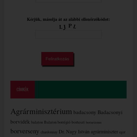
Kérjük, másolja át az alábbi ellenőrzőkódot:
CÍMKÉK
Agrárminisztérium
badacsony
Badacsonyi
borvidék
borteszt
balaton
Balaton borrégió
borturizmus
borverseny
Dr. Nagy István agrárminiszter
chardonnay
eger