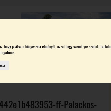
A
BORÁSZATOK
MAGYARORSZÁG LEGSZEBB SZŐLŐBIRTOKA 2026
, hogy javítsa a böngészési élményét, azzal hogy személyre szabott tartalm
togatóink.
ása
MELŐK
 AZ IDÉN
442e1b483953-ff-Palackos-