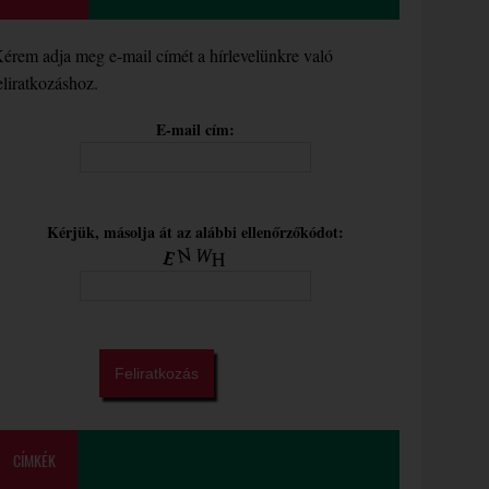
érem adja meg e-mail címét a hírlevelünkre való
eliratkozáshoz.
E-mail cím:
Kérjük, másolja át az alábbi ellenőrzőkódot:
CÍMKÉK