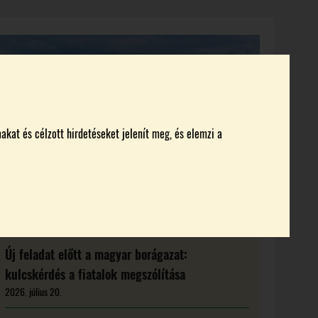
KI KICSODA
RENDEZVÉNYEK
MAGAZIN
akat és célzott hirdetéseket jelenít meg, és elemzi a
Új feladat előtt a magyar borágazat:
kulcskérdés a fiatalok megszólítása
2026. július 20.