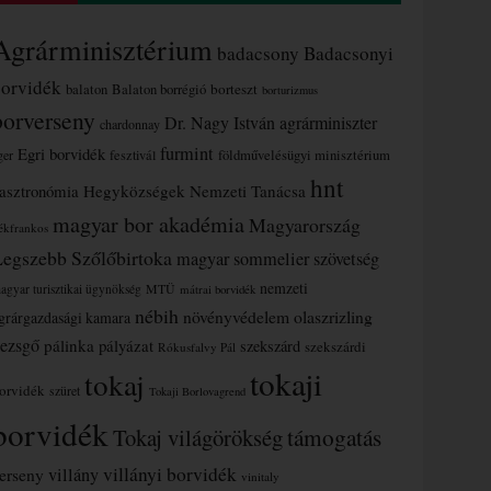
Agrárminisztérium
badacsony
Badacsonyi
borvidék
borteszt
balaton
Balaton borrégió
borturizmus
borverseny
Dr. Nagy István agrárminiszter
chardonnay
furmint
Egri borvidék
ger
fesztivál
földművelésügyi minisztérium
hnt
asztronómia
Hegyközségek Nemzeti Tanácsa
magyar bor akadémia
Magyarország
ékfrankos
Legszebb Szőlőbirtoka
magyar sommelier szövetség
nemzeti
MTÜ
agyar turisztikai ügynökség
mátrai borvidék
nébih
növényvédelem
olaszrizling
grárgazdasági kamara
ezsgő
pálinka
pályázat
szekszárd
szekszárdi
Rókusfalvy Pál
tokaji
tokaj
orvidék
szüret
Tokaji Borlovagrend
borvidék
támogatás
Tokaj világörökség
villányi borvidék
erseny
villány
vinitaly