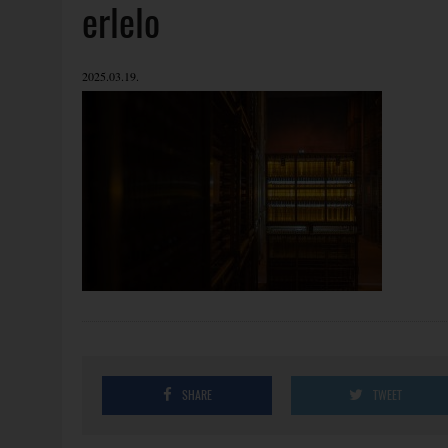
erlelo
2025.03.19.
SHARE
TWEET