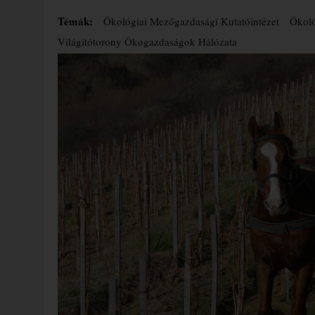
Témák:
Ökológiai Mezőgazdasági Kutatóintézet
Ökoló
Világítótorony Ökogazdaságok Hálózata