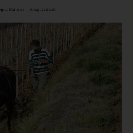
giai Művelés
Tokaj Hétszőlő