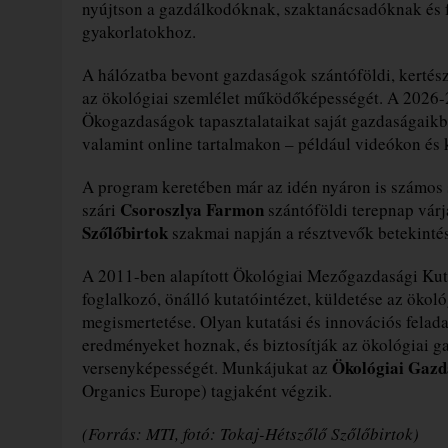
nyújtson a gazdálkodóknak, szaktanácsadóknak és 
gyakorlatokhoz.
A hálózatba bevont gazdaságok szántóföldi, kertészet
az ökológiai szemlélet működőképességét. A 2026-2
Ökogazdaságok tapasztalataikat saját gazdaságaikb
valamint online tartalmakon – például videókon és 
A program keretében már az idén nyáron is számos 
Csoroszlya Farmon
szári
szántóföldi terepnap várj
Szőlőbirtok
szakmai napján a résztvevők betekintés
A 2011-ben alapított Ökológiai Mezőgazdasági Kuta
foglalkozó, önálló kutatóintézet, küldetése az ökol
megismertetése. Olyan kutatási és innovációs felad
eredményeket hoznak, és biztosítják az ökológiai g
Ökológiai Gazd
versenyképességét. Munkájukat az
Organics Europe) tagjaként végzik.
(Forrás: MTI, fotó: Tokaj-Hétszőlő Szőlőbirtok)