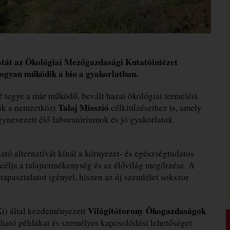
atát az Ökológiai Mezőgazdasági Kutatóintézet
ogyan működik a bio a gyakorlatban.
é tegye a már működő, bevált hazai ökológiai termelési
Talaj Misszió
ik a nemzetközi
célkitűzéseihez is, amely
gynevezett élő laboratóriumok és jó gyakorlatok
tó alternatívát kínál a környezet- és egészségtudatos
élja a talajtermékenység és az élővilág megőrzése. A
tapasztalatot igényel, hiszen az új szemlélet sokszor
Világítótorony Ökogazdaságok
) által kezdeményezett
ogható példákat és személyes kapcsolódási lehetőséget