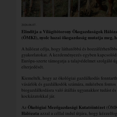
2026.06.07.
Elindítja a Világítótorony Ökogazdaságok Hálóz
(ÖMKI), nyolc hazai ökogazdaság mutatja meg, h
A hálózat célja, hogy láthatóbbá és hozzáférhetőbb
gyakorlatokat. A kezdeményezés egyben kapcsolód
Európa-szerte támogatja a talajvédelmet szolgáló ú
elterjedését.
Kiemelték, hogy az ökológiai gazdálkodás fenntartha
vásárlók és gazdálkodók számára, miközben fontos c
biogazdálkodásra való átállás ugyanakkor tudást és 
kockázatokkal jár.
Ökológiai Mezőgazdasági Kutatóintézet
Az
(ÖMKi
Hálózata
azzal a céllal indul útjára, hogy kézzelf