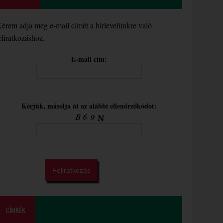
érem adja meg e-mail címét a hírlevelünkre való
eliratkozáshoz.
E-mail cím:
Kérjük, másolja át az alábbi ellenőrzőkódot:
CÍMKÉK