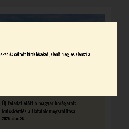
KI KICSODA
RENDEZVÉNYEK
MAGAZIN
akat és célzott hirdetéseket jelenít meg, és elemzi a
Új feladat előtt a magyar borágazat:
kulcskérdés a fiatalok megszólítása
2026. július 20.