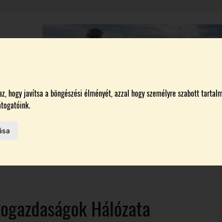
A
BORÁSZATOK
MAGYARORSZÁG LEGSZEBB SZŐLŐBIRTOKA 2026
, hogy javítsa a böngészési élményét, azzal hogy személyre szabott tartalm
togatóink.
ása
MELŐK
 AZ IDÉN
Ökogazdaságok Hálózata