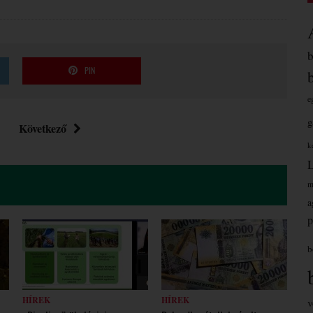
PIN
e
g
Következő
k
m
a
p
b
HÍREK
HÍREK
v