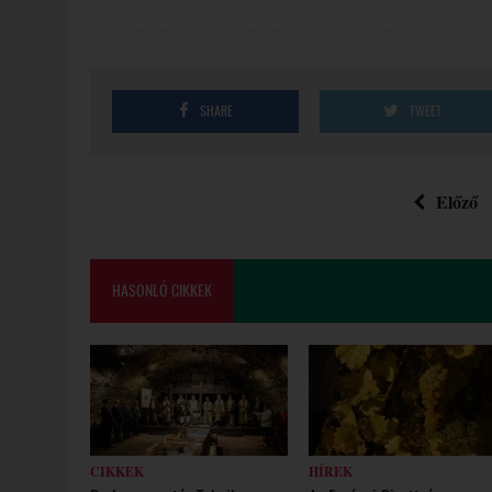
SHARE
TWEET
Előző
HASONLÓ CIKKEK
CIKKEK
HÍREK