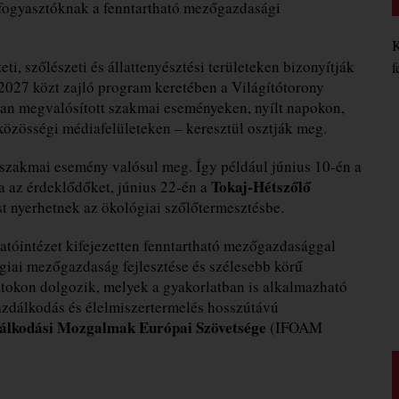
fogyasztóknak a fenntartható mezőgazdasági
K
i, szőlészeti és állattenyésztési területeken bizonyítják
f
027 közt zajló program keretében a Világítótorony
an megvalósított szakmai eseményeken, nyílt napokon,
közösségi médiafelületeken – keresztül osztják meg.
szakmai esemény valósul meg. Így például június 10-én a
Tokaj-Hétszőlő
a az érdeklődőket, június 22-én a
t nyerhetnek az ökológiai szőlőtermesztésbe.
tóintézet kifejezetten fenntartható mezőgazdasággal
ógiai mezőgazdaság fejlesztése és szélesebb körű
atokon dolgozik, melyek a gyakorlatban is alkalmazható
azdálkodás és élelmiszertermelés hosszútávú
álkodási Mozgalmak Európai Szövetsége
(IFOAM