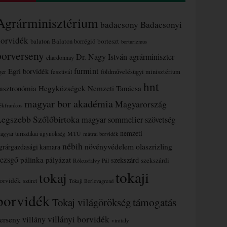
Agrárminisztérium
badacsony
Badacsonyi
borvidék
borteszt
balaton
Balaton borrégió
borturizmus
borverseny
Dr. Nagy István agrárminiszter
chardonnay
furmint
Egri borvidék
ger
fesztivál
földművelésügyi minisztérium
hnt
asztronómia
Hegyközségek Nemzeti Tanácsa
magyar bor akadémia
Magyarország
ékfrankos
Legszebb Szőlőbirtoka
magyar sommelier szövetség
nemzeti
MTÜ
agyar turisztikai ügynökség
mátrai borvidék
nébih
növényvédelem
olaszrizling
grárgazdasági kamara
ezsgő
pálinka
pályázat
szekszárd
szekszárdi
Rókusfalvy Pál
tokaji
tokaj
orvidék
szüret
Tokaji Borlovagrend
borvidék
támogatás
Tokaj világörökség
villányi borvidék
erseny
villány
vinitaly