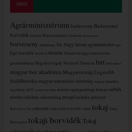
CÍMKÉK
Agrárminisztérium
badacsony
Badacsonyi
borvidék
borteszt
balaton
Balaton borrégió
borturizmus
borverseny
Dr. Nagy István agrárminiszter
chardonnay
eger
furmint
Egri borvidék
fesztivál
földművelésügyi minisztérium
hnt
gasztronómia
Hegyközségek Nemzeti Tanácsa
kékfrankos
magyar bor akadémia
Magyarország Legszebb
Szőlőbirtoka
magyar sommelier szövetség
magyar turisztikai
nébih
nemzeti agrárgazdasági kamara
MTÜ
ügynökség
mátrai borvidék
növényvédelem
olaszrizling
pezsgő
pálinka
pályázat
tokaj
szekszárd
szekszárdi borvidék
szüret
Rókusfalvy Pál
Tokaji
tokaji borvidék
Tokaj
Borlovagrend
támogatás
világörökség