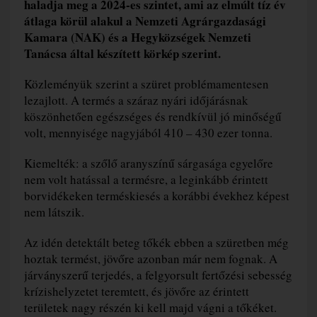
haladja meg a 2024-es szintet, ami az elmúlt tíz év
átlaga körül alakul a Nemzeti Agrárgazdasági
Kamara (NAK) és a Hegyközségek Nemzeti
Tanácsa által készített körkép szerint.
Közleményük szerint a szüret problémamentesen
lezajlott. A termés a száraz nyári időjárásnak
köszönhetően egészséges és rendkívül jó minőségű
volt, mennyisége nagyjából 410 – 430 ezer tonna.
Kiemelték: a szőlő aranyszínű sárgasága egyelőre
nem volt hatással a termésre, a leginkább érintett
borvidékeken terméskiesés a korábbi évekhez képest
nem látszik.
Az idén detektált beteg tőkék ebben a szüretben még
hoztak termést, jövőre azonban már nem fognak. A
járványszerű terjedés, a felgyorsult fertőzési sebesség
krízishelyzetet teremtett, és jövőre az érintett
területek nagy részén ki kell majd vágni a tőkéket.