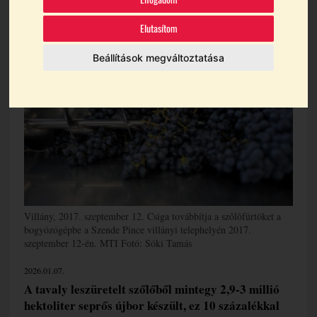
Témák:
Hegyközségek Nemzeti Tanácsa
Elutasítom
Nemzeti Agrárgazdasági Kamara
Újbor
Beállítások megváltoztatása
Villány, 2017. szeptember 12. Csiga továbbítja a szõlõfürtöket a
bogyózógépbe a Szende Pince villányi telephelyén 2017.
szeptember 12-én. MTI Fotó: Sóki Tamás
2026.01.07.
A tavaly leszüretelt szőlőből mintegy 2,9-3 millió
hektoliter seprős újbor készült, ez 10 százalékkal