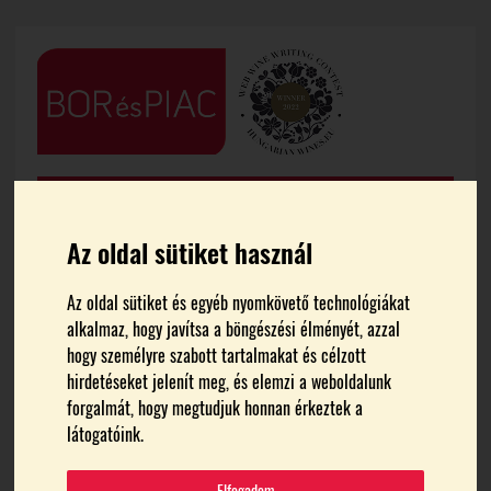
Az oldal sütiket használ
Az oldal sütiket és egyéb nyomkövető technológiákat
alkalmaz, hogy javítsa a böngészési élményét, azzal
FŐOLDAL
HÍREK
hogy személyre szabott tartalmakat és célzott
hirdetéseket jelenít meg, és elemzi a weboldalunk
2025-ben 10 százalékkal
forgalmát, hogy megtudjuk honnan érkeztek a
látogatóink.
több újbor készült
Elfogadom