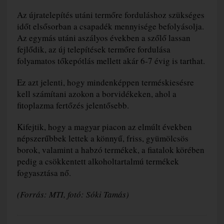
Az újratelepítés utáni termőre forduláshoz szükséges
időt elsősorban a csapadék mennyisége befolyásolja.
Az egymás utáni aszályos években a szőlő lassan
fejlődik, az új telepítések termőre fordulása
folyamatos tőkepótlás mellett akár 6-7 évig is tarthat.
Ez azt jelenti, hogy mindenképpen terméskiesésre
kell számítani azokon a borvidékeken, ahol a
fitoplazma fertőzés jelentősebb.
Kifejtik, hogy a magyar piacon az elmúlt években
népszerűbbek lettek a könnyű, friss, gyümölcsös
borok, valamint a habzó termékek, a fiatalok körében
pedig a csökkentett alkoholtartalmú termékek
fogyasztása nő.
(Forrás: MTI, fotó: Sóki Tamás)