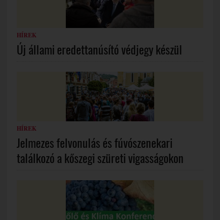
HÍREK
Új állami eredettanúsító védjegy készül
HÍREK
Jelmezes felvonulás és fúvószenekari
találkozó a kőszegi szüreti vigasságokon