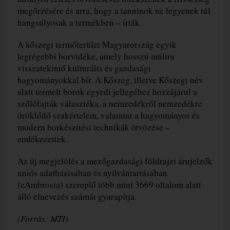
megőrzésére és arra, hogy a tanninok ne legyenek túl
hangsúlyosak a termékben – írták.
A kőszegi termőterület Magyarország egyik
legrégebbi borvidéke, amely hosszú múltra
visszatekintő kulturális és gazdasági
hagyományokkal bír. A Kőszeg, illetve Kőszegi név
alatt termelt borok egyedi jellegéhez hozzájárul a
szőlőfajták választéka, a nemzedékről nemzedékre
öröklődő szakértelem, valamint a hagyományos és
modern borkészítési technikák ötvözése –
emlékezettek.
Az új megjelölés a mezőgazdasági földrajzi árujelzők
uniós adatbázisában és nyilvántartásában
(eAmbrosia) szereplő több mint 3669 oltalom alatt
álló elnevezés számát gyarapítja.
(Forrás: MTI)