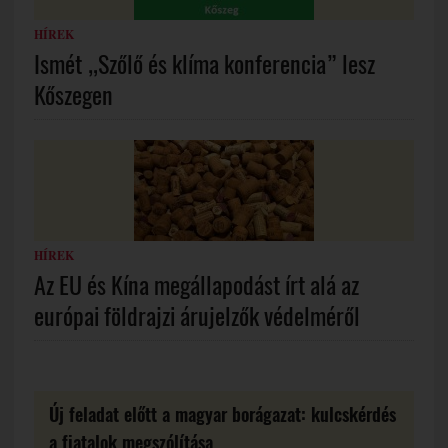
HÍREK
Ismét „Szőlő és klíma konferencia” lesz
Kőszegen
HÍREK
Az EU és Kína megállapodást írt alá az
európai földrajzi árujelzők védelméről
Új feladat előtt a magyar borágazat: kulcskérdés
a fiatalok megszólítása