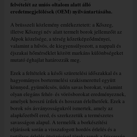
felvételét az uniós oltalom alatt álló
eredetmegjelölések (OEM) nyilvántartásába.
A brüsszeli közlemény emlékeztetett: a Kőszeg,
illetve Kőszegi név alatt termelt borok jellemzőit az
Alpok közelsége, a térség kőzetképződményei,
valamint a hűvös, de kiegyensúlyozott, a nappali és
éjszakai hőmérséklet között markáns különbségeket
mutató éghajlat határozzák meg.
Ezek a feltételek a késői szüretelési időszakkal és a
hagyományos bortermelési szakismerettel együtt
könnyed, gyümölcsös, üdén savas borokat, valamint
olyan elegáns fehér- és vörösborokat eredményeznek,
amelyek hosszú ízűek és hosszan érlelhetőek. Ezek a
borok sós ásványosságukról ismertek, amely az
alapkőzetből ered, és szerkezetük a természetes
savasságon alapul. A termelők a borkészítési
eljárások során a visszafogott hordós érlelés és a
tartályos érlelés ötvözésével törekszenek a frissesség