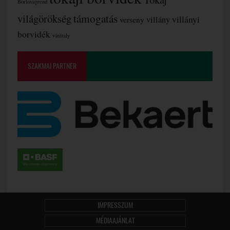
Borlovagrend
támogatás
világörökség
villányi
verseny
villány
borvidék
vinitaly
SZAKMAI PARTNER
IMPRESSZUM
MÉDIAAJÁNLAT