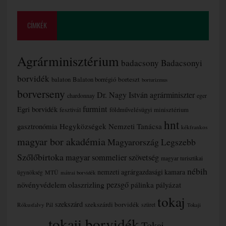
CÍMKÉK
Agrárminisztérium
badacsony
Badacsonyi
borvidék
borteszt
balaton
Balaton borrégió
borturizmus
borverseny
Dr. Nagy István agrárminiszter
chardonnay
eger
furmint
Egri borvidék
fesztivál
földművelésügyi minisztérium
hnt
gasztronómia
Hegyközségek Nemzeti Tanácsa
kékfrankos
magyar bor akadémia
Magyarország Legszebb
Szőlőbirtoka
magyar sommelier szövetség
magyar turisztikai
nébih
nemzeti agrárgazdasági kamara
MTÜ
ügynökség
mátrai borvidék
növényvédelem
olaszrizling
pezsgő
pálinka
pályázat
tokaj
szekszárd
szekszárdi borvidék
szüret
Rókusfalvy Pál
Tokaji
tokaji borvidék
Tokaj