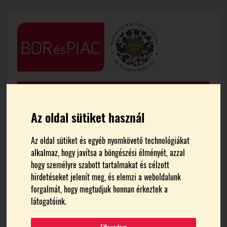
Az oldal sütiket használ
Az oldal sütiket és egyéb nyomkövető technológiákat
alkalmaz, hogy javítsa a böngészési élményét, azzal
FŐOLDAL
HÍREK
hogy személyre szabott tartalmakat és célzott
hirdetéseket jelenít meg, és elemzi a weboldalunk
Az Európai Bizottság
forgalmát, hogy megtudjuk honnan érkeztek a
látogatóink.
jóváhagyta a kőszegi borok