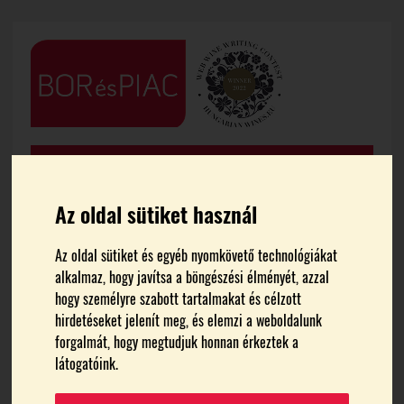
Az oldal sütiket használ
Az oldal sütiket és egyéb nyomkövető technológiákat
alkalmaz, hogy javítsa a böngészési élményét, azzal
FŐOLDAL
HÍREK
hogy személyre szabott tartalmakat és célzott
hirdetéseket jelenít meg, és elemzi a weboldalunk
Kína átmeneti
forgalmát, hogy megtudjuk honnan érkeztek a
látogatóink.
dömpingellenes