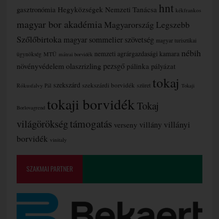
hnt
gasztronómia
Hegyközségek Nemzeti Tanácsa
kékfrankos
magyar bor akadémia
Magyarország Legszebb
Szőlőbirtoka
magyar sommelier szövetség
magyar turisztikai
nébih
nemzeti agrárgazdasági kamara
MTÜ
ügynökség
mátrai borvidék
növényvédelem
olaszrizling
pezsgő
pálinka
pályázat
tokaj
szekszárd
szekszárdi borvidék
szüret
Rókusfalvy Pál
Tokaji
tokaji borvidék
Tokaj
Borlovagrend
támogatás
világörökség
villányi
verseny
villány
borvidék
vinitaly
SZAKMAI PARTNER