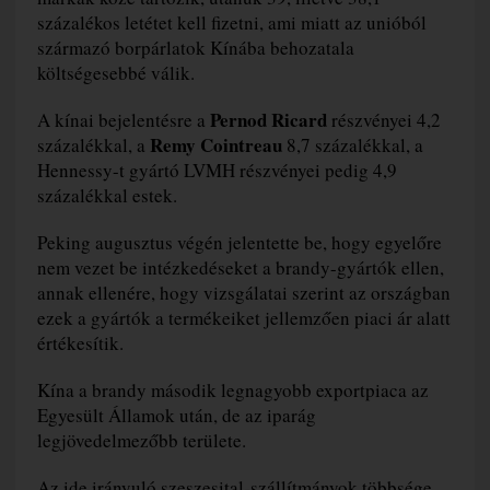
százalékos letétet kell fizetni, ami miatt az unióból
származó borpárlatok Kínába behozatala
költségesebbé válik.
Pernod Ricard
A kínai bejelentésre a
részvényei 4,2
Remy Cointreau
százalékkal, a
8,7 százalékkal, a
Hennessy-t gyártó LVMH részvényei pedig 4,9
százalékkal estek.
Peking augusztus végén jelentette be, hogy egyelőre
nem vezet be intézkedéseket a brandy-gyártók ellen,
annak ellenére, hogy vizsgálatai szerint az országban
ezek a gyártók a termékeiket jellemzően piaci ár alatt
értékesítik.
Kína a brandy második legnagyobb exportpiaca az
Egyesült Államok után, de az iparág
legjövedelmezőbb területe.
Az ide irányuló szeszesital-szállítmányok többsége