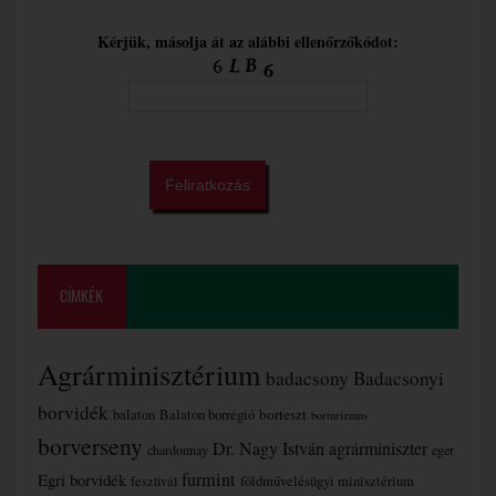
Kérjük, másolja át az alábbi ellenőrzőkódot:
CÍMKÉK
Agrárminisztérium
badacsony
Badacsonyi
borvidék
borteszt
balaton
Balaton borrégió
borturizmus
borverseny
Dr. Nagy István agrárminiszter
chardonnay
eger
furmint
Egri borvidék
fesztivál
földművelésügyi minisztérium