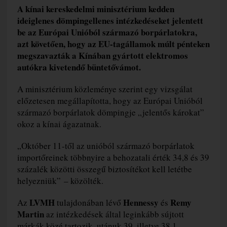
A kínai kereskedelmi minisztérium kedden
ideiglenes dömpingellenes intézkedéseket jelentett
be az Európai Unióból származó borpárlatokra,
azt követően, hogy az EU-tagállamok múlt pénteken
megszavazták a Kínában gyártott elektromos
autókra kivetendő büntetővámot.
A minisztérium közleménye szerint egy vizsgálat
előzetesen megállapította, hogy az Európai Unióból
származó borpárlatok dömpingje „jelentős károkat”
okoz a kínai ágazatnak.
„Október 11-től az unióból származó borpárlatok
importőreinek többnyire a behozatali érték 34,8 és 39
százalék közötti összegű biztosítékot kell letétbe
helyezniük” – közölték.
LVMH
Hennessy
Remy
Az
tulajdonában lévő
és
Martin
az intézkedések által leginkább sújtott
márkák közé tartozik, utánuk 39, illetve 38,1