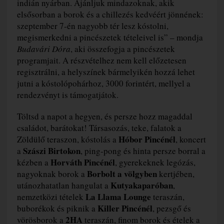
indián nyárban. Ajánljuk mindazoknak, akik
elsősorban a borok és a chillezés kedvéért jönnének:
szeptember 7-én nagyobb tér lesz kóstolni,
megismerkedni a pincészetek tételeivel is” – mondja
Budavári Dóra
, aki összefogja a pincészetek
programjait. A részvételhez nem kell előzetesen
regisztrálni, a helyszínek bármelyikén hozzá lehet
jutni a kóstolópohárhoz, 3000 forintért, mellyel a
rendezvényt is támogatjátok.
Töltsd a napot a hegyen, és persze hozz magaddal
családot, barátokat! Társasozás, teke, falatok a
Hóbor Pincénél
Zöldülő teraszon, kóstolás a
, koncert
Szászi Birtokon
a
, ping-pong és hinta persze borral a
Horváth Pincénél
kézben a
, gyerekeknek legózás,
Borbolt a völgyben
nagyoknak borok a
kertjében,
Kutyakaparóban
utánozhatatlan hangulat a
,
La Llama Lounge
nemzetközi tételek
teraszán,
Killer Pincénél
buborékok és piknik a
, pezsgő és
2HA
vörösborok a
teraszán, finom borok és ételek a