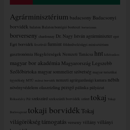
Agrárminisztérium
badacsony
Badacsonyi
borvidék
borteszt
balaton
Balaton borrégió
borturizmus
borverseny
Dr. Nagy István agrárminiszter
chardonnay
eger
furmint
Egri borvidék
fesztivál
földművelésügyi minisztérium
hnt
gasztronómia
Hegyközségek Nemzeti Tanácsa
kékfrankos
magyar bor akadémia
Magyarország Legszebb
Szőlőbirtoka
magyar sommelier szövetség
magyar turisztikai
nébih
nemzeti agrárgazdasági kamara
MTÜ
ügynökség
mátrai borvidék
növényvédelem
olaszrizling
pezsgő
pálinka
pályázat
tokaj
szekszárd
szekszárdi borvidék
szüret
Rókusfalvy Pál
Tokaji
tokaji borvidék
Tokaj
Borlovagrend
támogatás
világörökség
villányi
verseny
villány