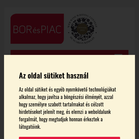
Az oldal sütiket használ
Az oldal sütiket és egyéb nyomkövető technológiákat
FŐOLDAL
HÍREK
alkalmaz, hogy javítsa a böngészési élményét, azzal
hogy személyre szabott tartalmakat és célzott
Szent György-hegy Matiné
hirdetéseket jelenít meg, és elemzi a weboldalunk
forgalmát, hogy megtudjuk honnan érkeztek a
2024 – Kicsiknek és
látogatóink.