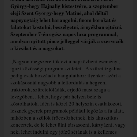
György-hegy Hajnalig kistestvére, a szeptember
eleji Szent György-hegy Matiné, ahol déltől
napnyugtáig lehet barangolni, finom borokat és
falatokat kóstolni, beszélgetni, árnyékban ejtőzni.
Szeptember 7-én egész napos laza programmal,
amolyan nyitott pince jelleggel várják a szervezők
a kicsiket és a nagyokat.
„Nagyon megszerettük ezt a napközbeni eseményt,
igazi közösségi program született. A szüret izgalma
pedig csak hozzáad a hangulathoz: ilyenkor azért a
szokásosnál nagyobb a felfordulás a hegyen,
traktorok, szüretelőládák, erjedő must szaga a
levegőben…lehet, hogy pár helyen bele is
kóstolhattok. Idén is közel 20 helyszín csatlakozott,
lesznek gyerek programok például legózás a fa alatt,
miközben a szülök fröccsözhetnek, kis akusztikus
koncertek, de le lehet ülni társasozni, kártyázni, vagy
neki lehet indulni egy jóízű sétának is a kellemes