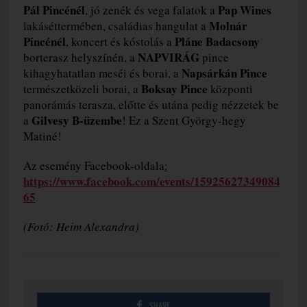
Pál Pincénél
Pap Wines
, jó zenék és vega falatok a
Molnár
lakáséttermében, családias hangulat a
Pincénél
Pláne Badacsony
, koncert és kóstolás a
NAPVIRÁG
borterasz helyszínén, a
pince
Napsárkán Pince
kihagyhatatlan meséi és borai, a
Boksay Pince
természetközeli borai, a
központi
panorámás terasza, előtte és utána pedig nézzetek be
Gilvesy B-üzembe
a
! Ez a Szent György-hegy
Matiné!
Az esemény Facebook-oldala
:
https://www.facebook.com/events/15925627349084
65
(Fotó: Heim Alexandra)
SHARE