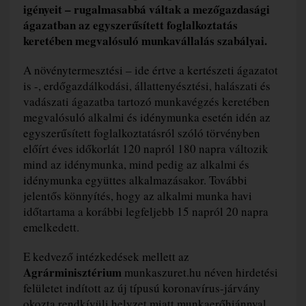
igényeit – rugalmasabbá váltak a mezőgazdasági
ágazatban az egyszerűsített foglalkoztatás
keretében megvalósuló munkavállalás szabályai.
A növénytermesztési – ide értve a kertészeti ágazatot
is -, erdőgazdálkodási, állattenyésztési, halászati és
vadászati ágazatba tartozó munkavégzés keretében
megvalósuló alkalmi és idénymunka esetén idén az
egyszerűsített foglalkoztatásról szóló törvényben
előírt éves időkorlát 120 napról 180 napra változik
mind az idénymunka, mind pedig az alkalmi és
idénymunka együttes alkalmazásakor. További
jelentős könnyítés, hogy az alkalmi munka havi
időtartama a korábbi legfeljebb 15 napról 20 napra
emelkedett.
E kedvező intézkedések mellett az
Agrárminisztérium
munkaszuret.hu néven hirdetési
felületet indított az új típusú koronavírus-járvány
okozta rendkívüli helyzet miatt munkaerőhiánnyal