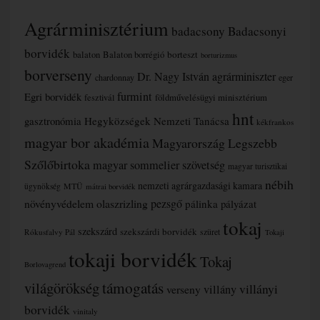
Agrárminisztérium
badacsony
Badacsonyi
borvidék
borteszt
balaton
Balaton borrégió
borturizmus
borverseny
Dr. Nagy István agrárminiszter
chardonnay
eger
furmint
Egri borvidék
fesztivál
földművelésügyi minisztérium
hnt
gasztronómia
Hegyközségek Nemzeti Tanácsa
kékfrankos
magyar bor akadémia
Magyarország Legszebb
Szőlőbirtoka
magyar sommelier szövetség
magyar turisztikai
nébih
nemzeti agrárgazdasági kamara
MTÜ
ügynökség
mátrai borvidék
növényvédelem
olaszrizling
pezsgő
pálinka
pályázat
tokaj
szekszárd
szekszárdi borvidék
szüret
Rókusfalvy Pál
Tokaji
tokaji borvidék
Tokaj
Borlovagrend
támogatás
világörökség
villányi
verseny
villány
borvidék
vinitaly