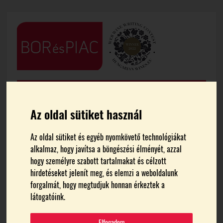
Az oldal sütiket használ
Az oldal sütiket és egyéb nyomkövető technológiákat
alkalmaz, hogy javítsa a böngészési élményét, azzal
FŐOLDAL
HÍREK
hogy személyre szabott tartalmakat és célzott
hirdetéseket jelenít meg, és elemzi a weboldalunk
Kedvezőbbek a
forgalmát, hogy megtudjuk honnan érkeztek a
látogatóink.
mezőgazdasági
Elfogadom