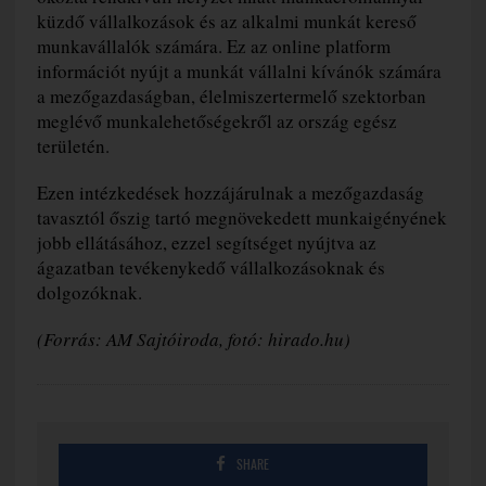
küzdő vállalkozások és az alkalmi munkát kereső
munkavállalók számára. Ez az online platform
információt nyújt a munkát vállalni kívánók számára
a mezőgazdaságban, élelmiszertermelő szektorban
meglévő munkalehetőségekről az ország egész
területén.
Ezen intézkedések hozzájárulnak a mezőgazdaság
tavasztól őszig tartó megnövekedett munkaigényének
jobb ellátásához, ezzel segítséget nyújtva az
ágazatban tevékenykedő vállalkozásoknak és
dolgozóknak.
(Forrás: AM Sajtóiroda, fotó: hirado.hu)
SHARE