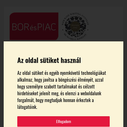
Az oldal sütiket használ
Az oldal sütiket és egyéb nyomkövető technológiákat
FŐOLDAL
BORÁSZATOK
alkalmaz, hogy javítsa a böngészési élményét, azzal
hogy személyre szabott tartalmakat és célzott
Tornai Pincészet -
Somlójenő
hirdetéseket jelenít meg, és elemzi a weboldalunk
forgalmát, hogy megtudjuk honnan érkeztek a
Nagybirtok
látogatóink.
Elfogadom
Teljes cím: