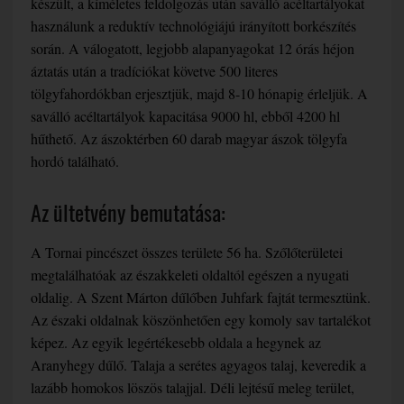
készült, a kíméletes feldolgozás után saválló acéltartályokat
használunk a reduktív technológiájú irányított borkészítés
során. A válogatott, legjobb alapanyagokat 12 órás héjon
áztatás után a tradíciókat követve 500 literes
tölgyfahordókban erjesztjük, majd 8-10 hónapig érleljük. A
saválló acéltartályok kapacitása 9000 hl, ebből 4200 hl
hűthető. Az ászoktérben 60 darab magyar ászok tölgyfa
hordó található.
Az ültetvény bemutatása:
A Tornai pincészet összes területe 56 ha. Szőlőterületei
megtalálhatóak az északkeleti oldaltól egészen a nyugati
oldalig. A Szent Márton dűlőben Juhfark fajtát termesztünk.
Az északi oldalnak köszönhetően egy komoly sav tartalékot
képez. Az egyik legértékesebb oldala a hegynek az
Aranyhegy dűlő. Talaja a serétes agyagos talaj, keveredik a
lazább homokos löszös talajjal. Déli lejtésű meleg terület,