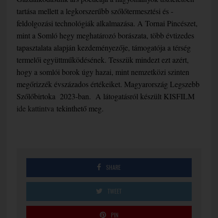
tartása mellett a legkorszerűbb szőlőtermesztési és -
feldolgozási technológiák alkalmazása. A Tornai Pincészet,
mint a Somló hegy meghatározó borászata, több évtizedes
tapasztalata alapján kezdeményezője, támogatója a térség
termelői együttműködésének. Tesszük mindezt ezt azért,
hogy a somlói borok úgy hazai, mint nemzetközi szinten
megőrizzék évszázados értékeiket.
Magyarország Legszebb
Szőlőbirtoka 2023-ban. A látogatásról készült KISFILM
ide kattintva
tekinthető meg.
SHARE
TWEET
PIN