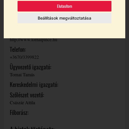
8478 Somlójenő Hrsz.: 1248
Elutasítom
Email cím:
Beállítások megváltoztatása
info@tornaipince.hu
Weboldal:
http://www.tornaipince.hu
Telefon:
+3670/3399822
Ügyvezető igazgató:
Tornai Tamás
Kereskedelmi igazgató:
Szőlészet vezető:
Császár Attila
Főborász: