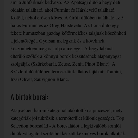
ami a Juhfarknak kedvező. Az Apátsági dűlő a hegy déli
oldalán található, ahol Furmint és Hárslevelű található.
Kötött, néhol erősen köves. A Grófi dűlőben található az 5
ha-os Furmint és az Öreg Hárslevelű. Az Ilona dűlő egy
fekete humuszban gazdag kőtörmelékes talajnak köszönheti
a jelentőségét. Gyorsan melegszik és a köveknek
köszönhetően meg is tartja a meleget. A hegy lábánál
elterülő szőlők a könnyű borok készítésének alapanyagát
szolgálják (Szürkebarát, Zeusz, Zenit, Pinot Blanc). A
Százforduló dűlőben termesztünk illatos fajtákat: Tramini,
Irsai Olivér, Sauvignon Blanc.
A birtok borai:
Alapvetően három kategóriát alakított ki a pincészet, mely
kategóriák jól tükrözik a termőterület különlegességét. Top
Selection borcsalád - A borcsaládot a legkiválóbb somlói
dűlők válogatott szőlőiből készült kézműves borok alkotják.