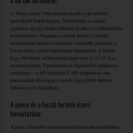
A birtok története:
A Tornai család 1946 óta borászkodik a síkvidékből
kiemelkedő Somló hegyen. Tornai Endre az alapító
egykoron alig egy holdas birtokon kezdte el a szőlőművelést
és borkészítést. Napjainkra a birtok mérete 54 hektár
termőterületre bővült és immáron a harmadik generáció is
kiveszi részét a pince mindennapi munkájából. A Somló
hegy 480 hektár szőlőterületét alapul véve ez 11.25 %-os
részarányt jelent. Figyelemmel az elaprózódott tulajdonosi
szerkezetre – a 480 hektárnak 3. 000 tulajdonosa van –
pincészetünk felelőssége a Somló hegy jövőjét illetően
különösen jól érzékelhető.
A pince és a hozzá tartozó üzem
bemutatása:
A pince a legújabb technológiai elvárásoknak megfelelően