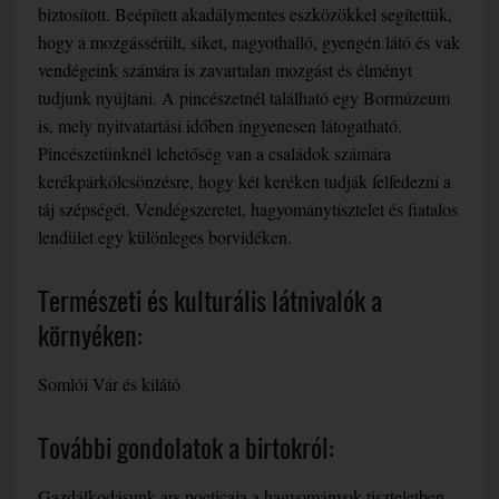
biztosított. Beépített akadálymentes eszközökkel segítettük,
hogy a mozgássérült, siket, nagyothalló, gyengén látó és vak
vendégeink számára is zavartalan mozgást és élményt
tudjunk nyújtani. A pincészetnél található egy Bormúzeum
is, mely nyitvatartási időben ingyenesen látogatható.
Pincészetünknél lehetőség van a családok számára
kerékpárkölcsönzésre, hogy két keréken tudják felfedezni a
táj szépségét. Vendégszeretet, hagyománytisztelet és fiatalos
lendület egy különleges borvidéken.
Természeti és kulturális látnivalók a
környéken:
Somlói Vár és kilátó
További gondolatok a birtokról:
Gazdálkodásunk ars poeticaja a hagyományok tiszteletben