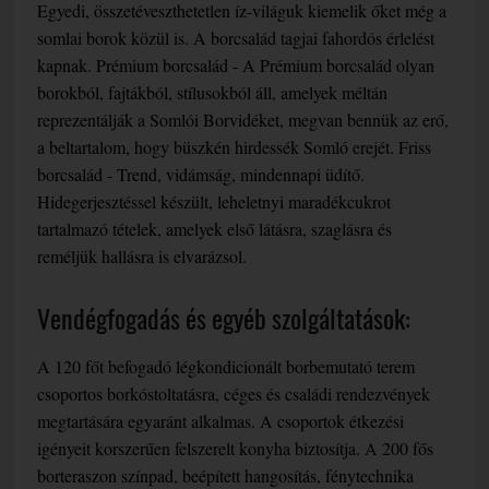
Egyedi, összetéveszthetetlen íz-világuk kiemelik őket még a
somlai borok közül is. A borcsalád tagjai fahordós érlelést
kapnak. Prémium borcsalád - A Prémium borcsalád olyan
borokból, fajtákból, stílusokból áll, amelyek méltán
reprezentálják a Somlói Borvidéket, megvan bennük az erő,
a beltartalom, hogy büszkén hirdessék Somló erejét. Friss
borcsalád - Trend, vidámság, mindennapi üdítő.
Hidegerjesztéssel készült, leheletnyi maradékcukrot
tartalmazó tételek, amelyek első látásra, szaglásra és
reméljük hallásra is elvarázsol.
Vendégfogadás és egyéb szolgáltatások:
A 120 főt befogadó légkondicionált borbemutató terem
csoportos borkóstoltatásra, céges és családi rendezvények
megtartására egyaránt alkalmas. A csoportok étkezési
igényeit korszerűen felszerelt konyha biztosítja. A 200 fős
borteraszon színpad, beépített hangosítás, fénytechnika