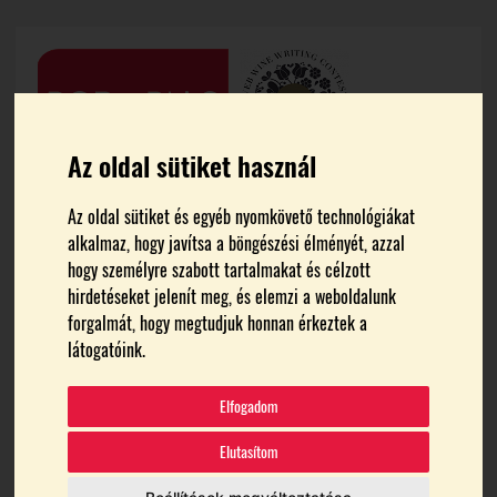
Az oldal sütiket használ
Az oldal sütiket és egyéb nyomkövető technológiákat
alkalmaz, hogy javítsa a böngészési élményét, azzal
hogy személyre szabott tartalmakat és célzott
FŐOLDAL
BORÁSZATOK
hirdetéseket jelenít meg, és elemzi a weboldalunk
forgalmát, hogy megtudjuk honnan érkeztek a
Miklóscsabi Pincéje -
Mór
látogatóink.
Kisbirtok
Elfogadom
Elutasítom
Teljes cím: