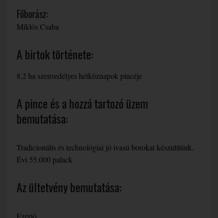
Főborász:
Miklós Csaba
A birtok története:
8,2 ha szenvedélyes hétköznapok pincéje
A pince és a hozzá tartozó üzem
bemutatása:
Tradicionális és technológiai jó ivasú borokat készulítünk.
Évi 55.000 palack
Az ültetvény bemutatása:
Ezerjó