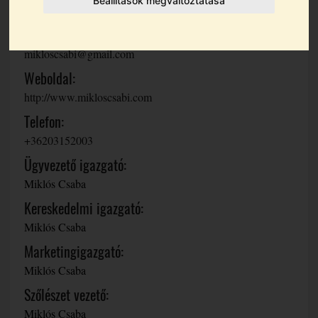
Beállítások megváltoztatása
Mór Ezerjó utca 3.
Email cím:
mikloscsabi@gmail.com
Weboldal:
http://www.mikloscsabi.com
Telefon:
+36203152003
Ügyvezető igazgató:
Miklós Csaba
Kereskedelmi igazgató:
Miklós Csaba
Marketingigazgató:
Miklós Csaba
Szőlészet vezető:
Miklós Csaba