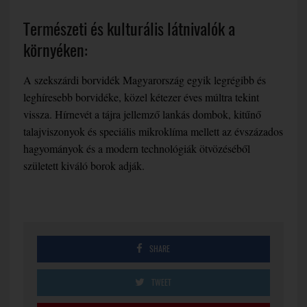
Természeti és kulturális látnivalók a
környéken:
A szekszárdi borvidék Magyarország egyik legrégibb és
leghíresebb borvidéke, közel kétezer éves múltra tekint
vissza. Hírnevét a tájra jellemző lankás dombok, kitűnő
talajviszonyok és speciális mikroklíma mellett az évszázados
hagyományok és a modern technológiák ötvözéséből
született kiváló borok adják.
SHARE
TWEET