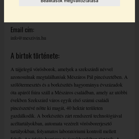
Beállítások megváltoztatása
Teljes cím:
7100 Szekszárd, Kossuth u. 26.
Email cím:
info@meszivin.hu
A birtok története:
A tájjelegű vörösborok, amelyek a szekszárdi névvel
azonosulnak megtalálhatóak Mészáros Pál pincészetében. A
szőlőtermesztés és a borkészítés hagyománya évszázadok
óta apáról fiúra száll a Mészáros családban, amely az utóbbi
években Szekszárd város egyik első számú családi
pincészetévé nőtte ki magát, 40 hektár területen
gazdálkodik. A borkészítés zárt rendszerű technológiával
acéltartályokban, automata vezérelt vörösborerjesztő
tartályokban, folyamatos laboratóriumi kontroll mellett
folyik. Az érlelés barrique és ászokhordóban történik. A