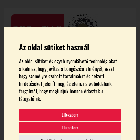
Az oldal sütiket használ
Az oldal sütiket és egyéb nyomkövető technológiákat
alkalmaz, hogy javítsa a böngészési élményét, azzal
hogy személyre szabott tartalmakat és célzott
FŐOLDAL
BORÁSZATOK
hirdetéseket jelenít meg, és elemzi a weboldalunk
forgalmát, hogy megtudjuk honnan érkeztek a
Mészáros Borház és Pince -
látogatóink.
Szekszárd
Elfogadom
Elutasítom
Középbirtok