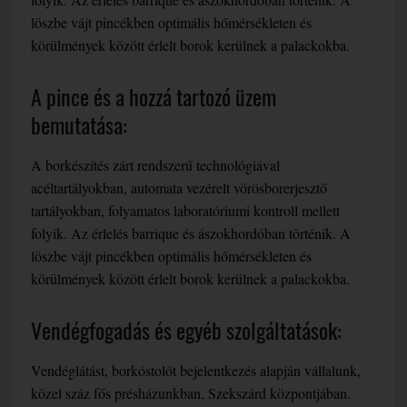
löszbe vájt pincékben optimális hőmérsékleten és
körülmények között érlelt borok kerülnek a palackokba.
A pince és a hozzá tartozó üzem
bemutatása:
A borkészítés zárt rendszerű technológiával
acéltartályokban, automata vezérelt vörösborerjesztő
tartályokban, folyamatos laboratóriumi kontroll mellett
folyik. Az érlelés barrique és ászokhordóban történik. A
löszbe vájt pincékben optimális hőmérsékleten és
körülmények között érlelt borok kerülnek a palackokba.
Vendégfogadás és egyéb szolgáltatások:
Vendéglátást, borkóstolót bejelentkezés alapján vállalunk,
közel száz fős présházunkban, Szekszárd központjában.