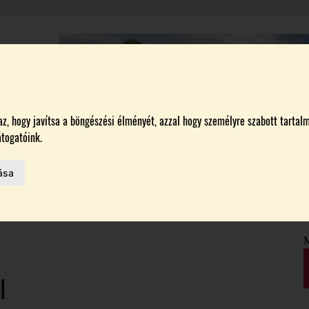
, hogy javítsa a böngészési élményét, azzal hogy személyre szabott tartalm
A
BORÁSZATOK
MAGYARORSZÁG LEGSZEBB SZŐLŐBIRTOKA 2026
togatóink.
ása
HAZAI BORTERMELŐK
 AZ IDÉN
M
ON
l