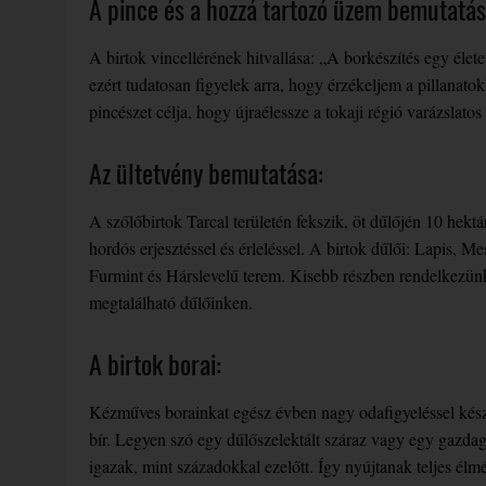
A pince és a hozzá tartozó üzem bemutatás
A birtok vincellérének hitvallása: „A borkészítés egy élete
ezért tudatosan figyelek arra, hogy érzékeljem a pillanato
pincészet célja, hogy újraélessze a tokaji régió varázslato
Az ültetvény bemutatása:
A szőlőbirtok Tarcal területén fekszik, öt dűlőjén 10 hek
hordós erjesztéssel és érleléssel. A birtok dűlői: Lapis,
Furmint és Hárslevelű terem. Kisebb részben rendelkezünk
megtalálható dűlőinken.
A birtok borai:
Kézműves borainkat egész évben nagy odafigyeléssel kész
bír. Legyen szó egy dűlőszelektált száraz vagy egy gazdag 
igazak, mint századokkal ezelőtt. Így nyújtanak teljes élmén