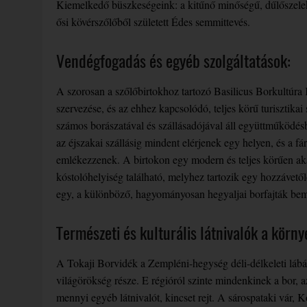
Kiemelkedő büszkeségeink: a kitűnő minőségű, dűlőszelektá
ősi kövérszőlőből született Édes semmittevés.
Vendégfogadás és egyéb szolgáltatások:
A szorosan a szőlőbirtokhoz tartozó Basilicus Borkultúra K
szervezése, és az ehhez kapcsolódó, teljes körű turisztikai
számos borászatával és szállásadójával áll együttműködésb
az éjszakai szállásig mindent elérjenek egy helyen, és a f
emlékezzenek. A birtokon egy modern és teljes körűen aka
kóstolóhelyiség található, melyhez tartozik egy hozzávet
egy, a különböző, hagyományosan hegyaljai borfajták bem
Természeti és kulturális látnivalók a körny
A Tokaji Borvidék a Zempléni-hegység déli-délkeleti láb
világörökség része. E régióról szinte mindenkinek a bor, 
mennyi egyéb látnivalót, kincset rejt. A sárospataki vá