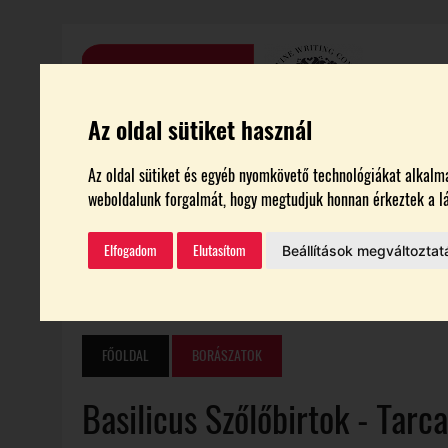
Az oldal sütiket használ
Az oldal sütiket és egyéb nyomkövető technológiákat alkalmaz
HÍREK
CIKKEK
BORTURIZMUS
GASZTRONÓMI
weboldalunk forgalmát, hogy megtudjuk honnan érkeztek a lá
VEB2023
BORTESZT
Elfogadom
Elutasítom
Beállítások megváltoztat
AKTUÁLIS
2026.08.04.
|
INNOVÁCIÓS TÁMOGATÁSRA PÁLYÁZHATNAK A 
2026.08.04.
|
AZ ÁTLAGOSNÁL GYENGÉBB ÉV VÁRHATÓ A MEZŐGAZDASÁGBAN
2026.08.04.
|
ARTPIKNIKET RENDEZNEK A CEREDI MŰVÉSZTELEPEN
FŐOLDAL
BORÁSZATOK
2026.08.04.
|
CSABAGYÖNGYÉVEL INDULT IDÉN IS A SZÜRET A DÉL-BALATON
Basilicus Szőlőbirtok -
Tarca
2026.08.04.
|
SZÓLÁTI NAGYDÍJ 2026