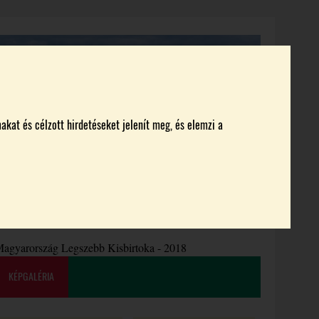
akat és célzott hirdetéseket jelenít meg, és elemzi a
KI KICSODA
RENDEZVÉNYEK
MAGAZIN
agyarország Legszebb Kisbirtoka - 2018
KÉPGALÉRIA