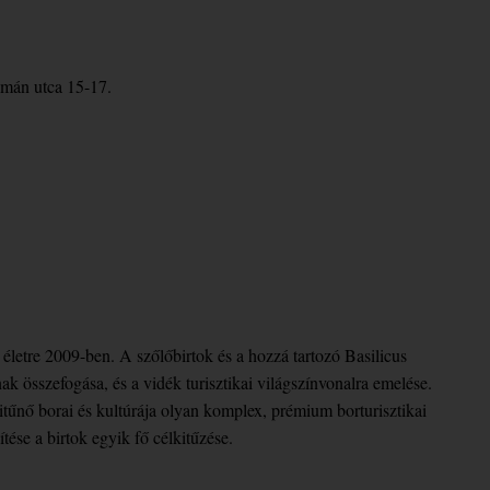
mán utca 15-17.
életre 2009-ben. A szőlőbirtok és a hozzá tartozó Basilicus
ak összefogása, és a vidék turisztikai világszínvonalra emelése.
űnő borai és kultúrája olyan komplex, prémium borturisztikai
tése a birtok egyik fő célkitűzése.