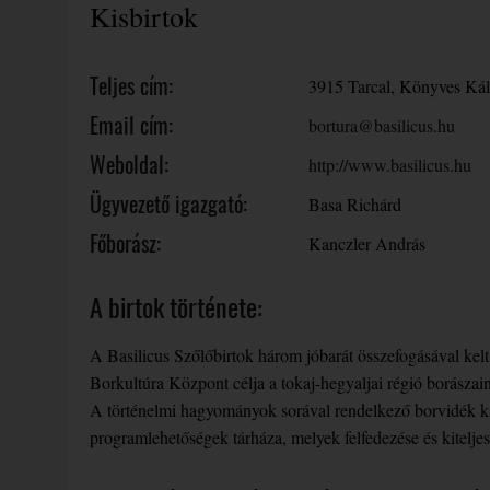
Kisbirtok
Teljes cím:
3915 Tarcal, Könyves Kál
Email cím:
bortura@basilicus.hu
Weboldal:
http://www.basilicus.hu
Ügyvezető igazgató:
Basa Richárd
Főborász:
Kanczler András
A birtok története:
A Basilicus Szőlőbirtok három jóbarát összefogásával kelt 
Borkultúra Központ célja a tokaj-hegyaljai régió borászain
A történelmi hagyományok sorával rendelkező borvidék kit
programlehetőségek tárháza, melyek felfedezése és kiteljesí