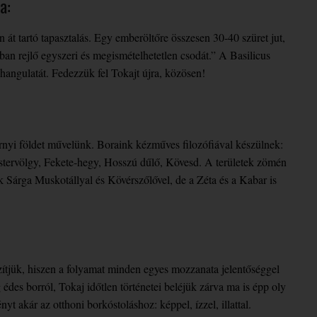
a:
n át tartó tapasztalás. Egy emberöltőre összesen 30-40 szüret jut,
kban rejlő egyszeri és megismételhetetlen csodát.” A Basilicus
s hangulatát. Fedezzük fel Tokajt újra, közösen!
tárnyi földet művelünk. Boraink kézműves filozófiával készülnek:
 Mestervölgy, Fekete-hegy, Hosszú dűlő, Kövesd. A területek zömén
 Sárga Muskotállyal és Kövérszőlővel, de a Zéta és a Kabar is
ítjük, hiszen a folyamat minden egyes mozzanata jelentőséggel
édes borról, Tokaj időtlen történetei beléjük zárva ma is épp oly
yt akár az otthoni borkóstoláshoz: képpel, ízzel, illattal.