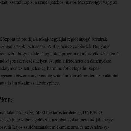
lt, száraz Lapis; a színes-játékos, illatos Mestervölgy; vagy az
özpont fő profilja a tokaj-hegyaljai régiót átfogó bortúrák
 szolgáltatások biztosítása. A Basilicus Szőlőbirtok Hegyalja
en azért, hogy az ide látogatók a programoktól az étkezéseken át
áradtságos szervezés helyett csupán a feledhetetlen élményekre
dálymentesített, jelenleg harminc főt befogadni képes
őlegesen kétszer ennyi vendég számára kényelmes terasz, valamint
utatására alkalmas látványpince.
éken:
ánál található, közel 6000 hektáros területe az UNESCO
az aszú jut eszébe legelőször, azonban sokan nem tudják, hogy
r, Kossuth Lajos szülőházának emlékmúzeuma és az Andrássy-