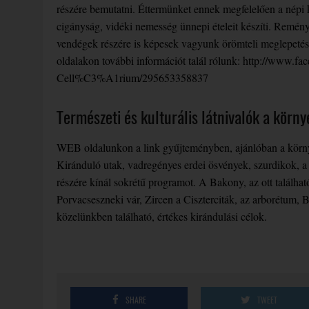
részére bemutatni. Éttermünket ennek megfelelően a népi 
cigányság, vidéki nemesség ünnepi ételeit készíti. Reménye
vendégek részére is képesek vagyunk örömteli meglepetés
oldalakon további információt talál rólunk: http://w
Cell%C3%A1rium/295653358837
Természeti és kulturális látnivalók a körny
WEB oldalunkon a link gyűjteményben, ajánlóban a környék
Kiránduló utak, vadregényes erdei ösvények, szurdikok, 
részére kínál sokrétű programot. A Bakony, az ott találha
Porvacseszneki vár, Zircen a Ciszterciták, az arborétum,
közelünkben található, értékes kirándulási célok.
SHARE
TWEET