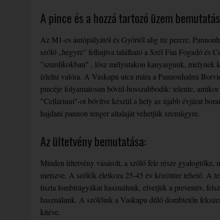
A pince és a hozzá tartozó üzem bemutatás
Az M1-es autópályától és Győrtől alig tíz percre, Pannonh
szőlő „hegyre” felhajtva található a Szél Fiai Fogadó és 
″szurdikokban″ , lösz mélyutakon kanyargunk, melynek két
ízlelni valóra. A Vaskapu utca mára a Pannonhalmi Borvid
pincéje folyamatosan bővül-hosszabbodik: telente, amikor 
″Cellárium″-ot bővítve készül a hely az újabb évjárat bora
hajdani pannon tenger altalaját vehetjük szemügyre.
Az ültetvény bemutatása:
Minden ültetvény vásárolt, a szőlő fele része gyalogtőke
metszve. A szőlők életkora 25-45 év közöttire tehető. A te
tiszta lombtrágyákat használunk, elvetjük a preventív, fe
használunk. A szőlőink a Vaskapu dűlő dombtetőn fekszene
kitéve.