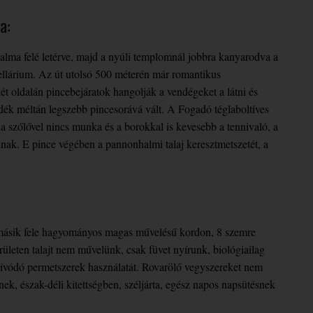
a:
alma felé letérve, majd a nyúli templomnál jobbra kanyarodva a
Cellárium. Az út utolsó 500 méterén már romantikus
 oldalán pincebejáratok hangolják a vendégeket a látni és
ék méltán legszebb pincesorává vált. A Fogadó téglaboltíves
a szőlővel nincs munka és a borokkal is kevesebb a tennivaló, a
inak. E pince végében a pannonhalmi talaj keresztmetszetét, a
, másik fele hagyományos magas művelésű kordon, 8 szemre
rületen talajt nem művelünk, csak füvet nyírunk, biológiailag
lszívódó permetszerek használatát. Rovarölő vegyszereket nem
k, észak-déli kitettségben, széljárta, egész napos napsütésnek