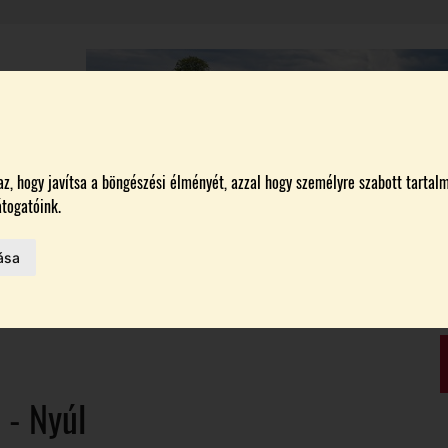
, hogy javítsa a böngészési élményét, azzal hogy személyre szabott tartalm
A
BORÁSZATOK
MAGYARORSZÁG LEGSZEBB SZŐLŐBIRTOKA 2026
togatóink.
ása
HAZAI BORTERMELŐK
 AZ IDÉN
ON
m -
Nyúl