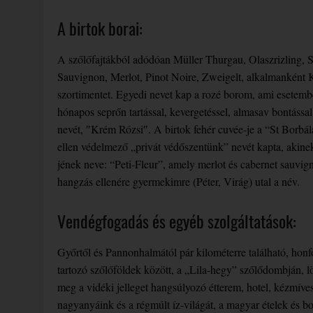
A birtok borai:
A szőlőfajtákból adódóan Müller Thurgau, Olaszrizling,
Sauvignon, Merlot, Pinot Noire, Zweigelt, alkalmanként K
szortimentet. Egyedi nevet kap a rozé borom, ami esetemb
hónapos seprőn tartással, kevergetéssel, almasav bontássa
nevét, ″Krém Rózsi″. A birtok fehér cuvée-je a “St Borbál
ellen védelmező „privát védőszentünk” nevét kapta, akinek 
jének neve: “Peti-Fleur”, amely merlot és cabernet sauvign
hangzás ellenére gyermekimre (Péter, Virág) utal a név.
Vendégfogadás és egyéb szolgáltatások:
Győrtől és Pannonhalmától pár kilométerre található, hon
tartozó szőlőföldek között, a „Lila-hegy” szőlődombján, l
meg a vidéki jelleget hangsúlyozó étterem, hotel, kézmíves
nagyanyáink és a régmúlt íz-világát, a magyar ételek és 