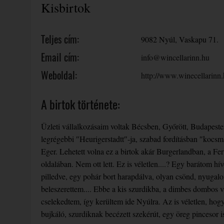
Kisbirtok
Teljes cím:
9082 Nyúl, Vaskapu 71.
Email cím:
info@wincellarinn.hu
Weboldal:
http://www.winecellarinn.
A birtok története:
Üzleti vállalkozásaim voltak Bécsben, Győrött, Budap
legrégebbi ″Heurigerstadtt″-ja, szabad fordításban ″kocsm
Eger. Lehetett volna ez a birtok akár Burgerlandban, a F
oldalában. Nem ott lett. Ez is véletlen....? Egy barátom h
pilledve, egy pohár bort harapdálva, olyan csönd, nyugalom
beleszerettem.... Ebbe a kis szurdikba, a dimbes dombos vi
cselekedtem, így kerültem ide Nyúlra. Az is véletlen, hog
bujkáló, szurdiknak becézett szekérút, egy öreg pincesor 