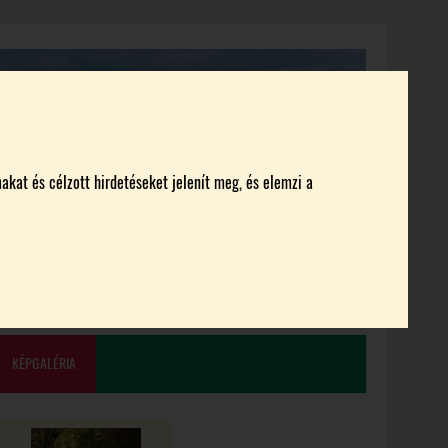
akat és célzott hirdetéseket jelenít meg, és elemzi a
KI KICSODA
RENDEZVÉNYEK
MAGAZIN
KÉPGALÉRIA