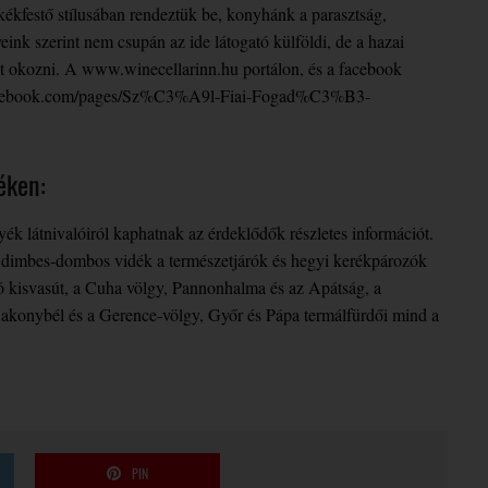
kékfestő stílusában rendeztük be, konyhánk a parasztság,
ink szerint nem csupán az ide látogató külföldi, de a hazai
t okozni. A www.winecellarinn.hu portálon, és a facebook
ww.facebook.com/pages/Sz%C3%A9l-Fiai-Fogad%C3%B3-
éken:
 látnivalóiról kaphatnak az érdeklődők részletes információt.
a dimbes-dombos vidék a természetjárók és hegyi kerékpározók
tó kisvasút, a Cuha völgy, Pannonhalma és az Apátság, a
 Bakonybél és a Gerence-völgy, Győr és Pápa termálfürdői mind a
PIN