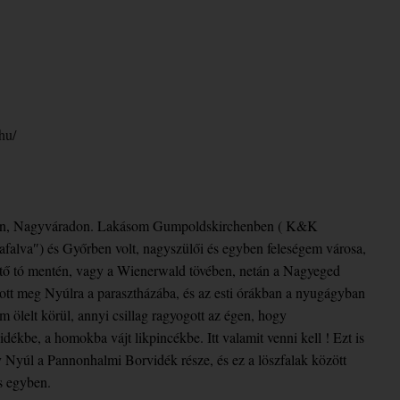
hu/
esten, Nagyváradon. Lakásom Gumpoldskirchenben ( K&K
afalva″) és Győrben volt, nagyszülői és egyben feleségem városa,
ertő tó mentén, vagy a Wienerwald tövében, netán a Nagyeged
ívott meg Nyúlra a parasztházába, és az esti órákban a nyugágyban
 ölelt körül, annyi csillag ragyogott az égen, hogy
dékbe, a homokba vájt likpincékbe. Itt valamit venni kell ! Ezt is
y Nyúl a Pannonhalmi Borvidék része, és ez a löszfalak között
is egyben.