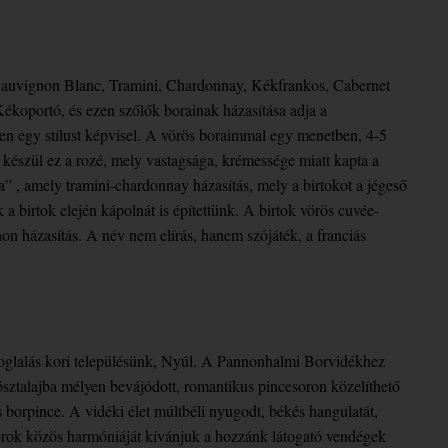
 Sauvignon Blanc, Tramini, Chardonnay, Kékfrankos, Cabernet
ékoportó, és ezen szőlők borainak házasítása adja a
en egy stílust képvisel. A vörös boraimmal egy menetben, 4-5
l készül ez a rozé, mely vastagsága, krémessége miatt kapta a
a” , amely tramini-chardonnay házasítás, mely a birtokot a jégeső
a birtok elején kápolnát is építettünk. A birtok vörös cuvée-
on házasítás. A név nem elírás, hanem szójáték, a franciás
foglalás kori településünk, Nyúl. A Pannonhalmi Borvidékhez
ösztalajba mélyen bevájódott, romantikus pincesoron közelíthető
 borpince. A vidéki élet múltbéli nyugodt, békés hangulatát,
borok közös harmóniáját kívánjuk a hozzánk látogató vendégek