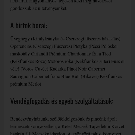
hektárral. Hagyományos, teljesen kézi megműveléssel
gondozzuk az ültetvényeinket.
A birtok borai:
Üveghegy (Királyleányka és Cserszegi fűszeres házasítás)
Óperenciás (Cserszegi Fűszeres) Pletyka (Pécsi Pölöskei
muskotály Cirfandli Prémium Chardonnay Én a Tied
(Kékfrankos Rozé) Motoros róka (Kékfrankos siller) Fuss el
véle! (Vörös Cuvée) Kadarka Pinot Noir Cabernet
Sauvignon Cabernet franc Blue Bull (Bikavér) Kékfrankos
prémium Merlot
Vendégfogadás és egyéb szolgáltatások:
Rendezvényházunk, szőlőfeldolgozónk és pincénk ápolt
természeti környezetben, a Kelet-Mecsek Tájvédelmi Körzet
határán áll, Mecseknádasdon. A gyönyörű falusi környezet