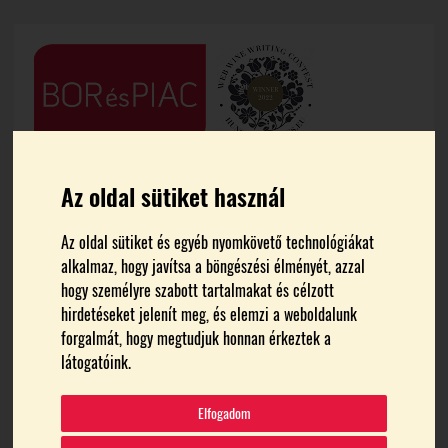
Az oldal sütiket használ
Az oldal sütiket és egyéb nyomkövető technológiákat
FŐOLDAL
BORÁSZATOK
alkalmaz, hogy javítsa a böngészési élményét, azzal
hogy személyre szabott tartalmakat és célzott
hirdetéseket jelenít meg, és elemzi a weboldalunk
Hetényi Pincészet -
forgalmát, hogy megtudjuk honnan érkeztek a
Szekszárd
látogatóink.
Középbirtok
Elfogadom