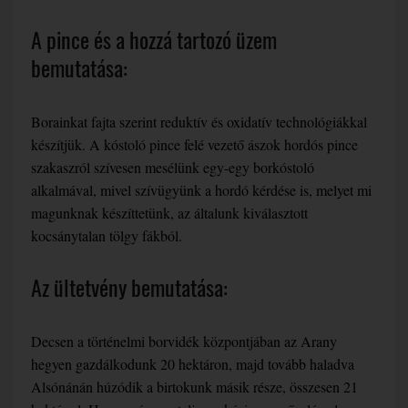
A pince és a hozzá tartozó üzem
bemutatása:
Borainkat fajta szerint reduktív és oxidatív technológiákkal
készítjük. A kóstoló pince felé vezető ászok hordós pince
szakaszról szívesen mesélünk egy-egy borkóstoló
alkalmával, mivel szívügyünk a hordó kérdése is, melyet mi
magunknak készíttetünk, az általunk kiválasztott
kocsánytalan tölgy fákból.
Az ültetvény bemutatása:
Decsen a történelmi borvidék központjában az Arany
hegyen gazdálkodunk 20 hektáron, majd tovább haladva
Alsónánán húzódik a birtokunk másik része, összesen 21