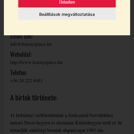
Elutasítom
Teljes cím:
Beállítások megváltoztatása
Hetényi Pincészet, Apartmanház és
Birtok
Email cím:
info@hetenyipince.hu
Weboldal:
http://www.hetenyipince.hu
Telefon:
+36 20 222 8481
A birtok története:
41 hektárnyi szőlőterületünk a Szekszárdi borvidékhez
tartozó Decsi-hegyen és alsónánai Kürtöshegyen terül el. Itt
termeljük minőségi boraink alapanyagát 1993 óta.