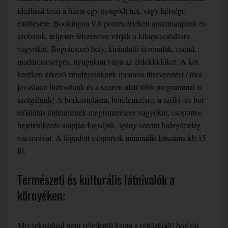
ideálissá teszi a házat egy nyugodt hét, vagy hétvége
eltöltésére. Bookingon 9,8 pontra értékelt apartmanjaink és
szobáink, teljesen felszerelve várják a kikapcsolódásra
vágyókat. Bográcsozó hely, kiránduló útvonalak, csend,
madárcsicsergés, nyugalom várja az érdeklődőket. A két
keréken érkező vendégeinknek motoros túravezetést / túra
javaslatot biztosítunk és a szezon alatt több programmal is
szolgálunk! A borkóstolásra, borelemzésre, a szőlő- és bor
előállítás történetének megismerésére vágyókat, csoportos
bejelentkezés alapján fogadjuk, igény szerint hideg/meleg
vacsorával. A fogadott csoportok minimális létszáma kb.15
fő.
Természeti és kulturális látnivalók a
környéken:
Mecseknádasd nem véletlenül kapta a rejtőzködő borfalu