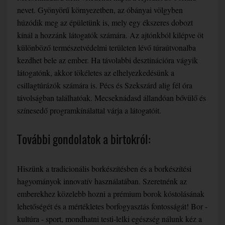
nevet. Gyönyörű környezetben, az óbányai völgyben
húzódik meg az épületünk is, mely egy ékszeres dobozt
kínál a hozzánk látogatók számára. Az ajtónkból kilépve öt
különböző természetvédelmi területen lévő túraútvonalba
kezdhet bele az ember. Ha távolabbi desztinációra vágyik
látogatónk, akkor tökéletes az elhelyezkedésünk a
csillagtúrázók számára is. Pécs és Szekszárd alig fél óra
távolságban találhatóak. Mecseknádasd állandóan bővülő és
színesedő programkínálattal várja a látogatóit.
További gondolatok a birtokról:
Hiszünk a tradicionális borkészítésben és a borkészítési
hagyományok innovatív használatában. Szeretnénk az
emberekhez közelebb hozni a prémium borok kóstolásának
lehetőségét és a mértékletes borfogyasztás fontosságát! Bor -
kultúra - sport, mondhatni testi-lelki egészség nálunk kéz a